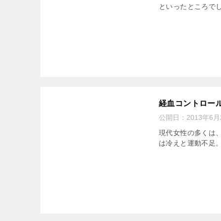
といったところで
経血コントロー
公開日：
2013年6月
現代女性の多くは
は冷えと運動不足