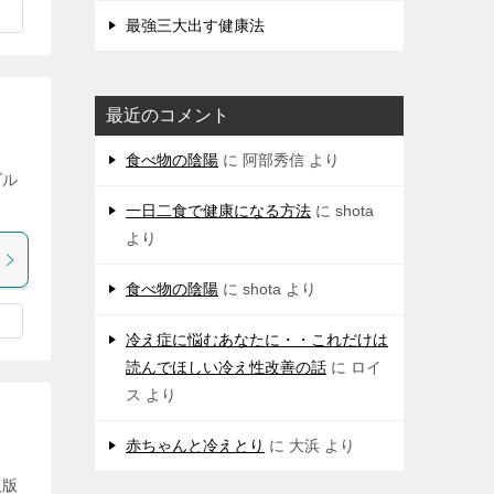
最強三大出す健康法
最近のコメント
食べ物の陰陽
に
阿部秀信
より
ブル
一日二食で健康になる方法
に
shota
より
食べ物の陰陽
に
shota
より
冷え症に悩むあなたに・・これだけは
読んでほしい冷え性改善の話
に
ロイ
ス
より
赤ちゃんと冷えとり
に
大浜
より
人版