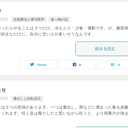
り
25日
自然療法と東洋医学
食べ物の話
思ったらやることは３つだけ。冷えとり・少食・運動です。が、糖尿
が好きなだけに、自分に甘い人が多いそうなんです。
続きを読む
Tweet
0
0
とり
24日
毒出しと好転反応
吸は３つの意味があります。一つは毒出し。肺などに溜まった毒を炭
てくれます。吐く息は毒だしだと思いながら吐くと、より排毒力が強