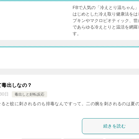
FBで人気の「冷えとり温ちゃん
はじめとした冷え取り健康法をは
プキンやマクロビオティック、世
であらゆる冷えとりと温活を網羅
す。
て毒出しなの？
30日
毒出しと好転反応
せると蚊に刺されるのも排毒なんですって。二の腕を刺されるのは夏
続きを読む