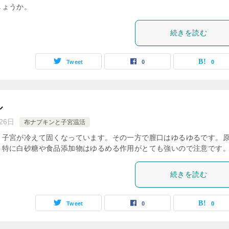
しょうか。
続きを読む
Tweet
0
0
ル
26日
布ナプキンと子宮温活
、子宮が冷えて固くなっています。その一方で膣口はゆるゆるです。
。特に白砂糖や食品添加物はゆるめる作用がとても強いので注意です
続きを読む
Tweet
0
0