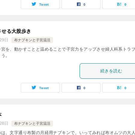
Tweet
0
0
させる大股歩き
29日
布ナプキンと子宮温活
子宮を、動かすことと温めることで子宮力をアップさせ婦人科系トラ
ょう。
続きを読む
Tweet
0
0
本
28日
布ナプキンと子宮温活
のは、文字通り布製の月経用ナプキンで、いってみれば布オムツの大