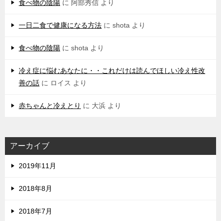
食べ物の陰陽
に
阿部秀信
より
一日二食で健康になる方法
に
shota
より
食べ物の陰陽
に
shota
より
冷え症に悩むあなたに・・これだけは読んでほしい冷え性改
善の話
に
ロイス
より
赤ちゃんと冷えとり
に
大浜
より
アーカイブ
2019年11月
2018年8月
2018年7月