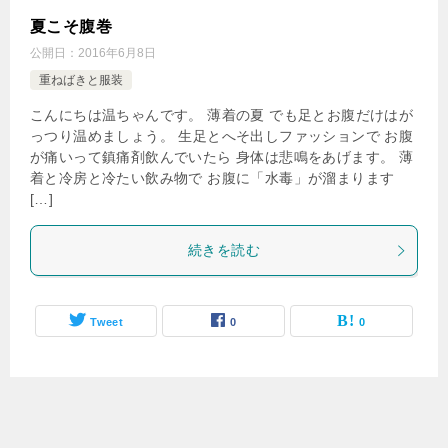
夏こそ腹巻
公開日：
2016年6月8日
重ねばきと服装
こんにちは温ちゃんです。 薄着の夏 でも足とお腹だけはが
っつり温めましょう。 生足とへそ出しファッションで お腹
が痛いって鎮痛剤飲んでいたら 身体は悲鳴をあげます。 薄
着と冷房と冷たい飲み物で お腹に「水毒」が溜まります
[…]
続きを読む
Tweet
0
0