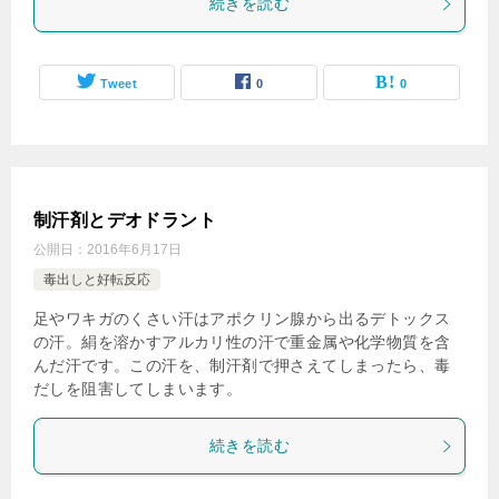
続きを読む
Tweet
0
0
制汗剤とデオドラント
公開日：
2016年6月17日
毒出しと好転反応
足やワキガのくさい汗はアポクリン腺から出るデトックス
の汗。絹を溶かすアルカリ性の汗で重金属や化学物質を含
んだ汗です。この汗を、制汗剤で押さえてしまったら、毒
だしを阻害してしまいます。
続きを読む