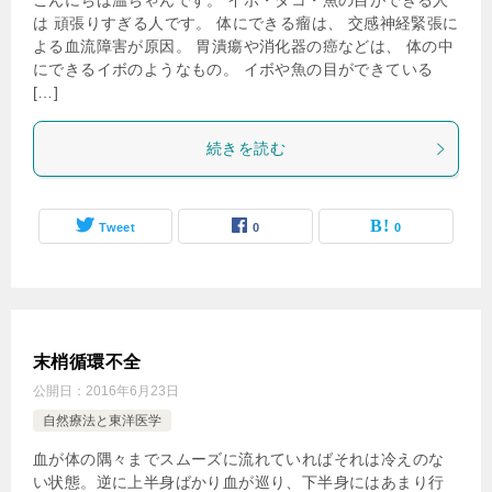
こんにちは温ちゃんです。 イボ・タコ・魚の目ができる人
は 頑張りすぎる人です。 体にできる瘤は、 交感神経緊張に
よる血流障害が原因。 胃潰瘍や消化器の癌などは、 体の中
にできるイボのようなもの。 イボや魚の目ができている
[…]
続きを読む
Tweet
0
0
末梢循環不全
公開日：
2016年6月23日
自然療法と東洋医学
血が体の隅々までスムーズに流れていればそれは冷えのな
い状態。逆に上半身ばかり血が巡り、下半身にはあまり行