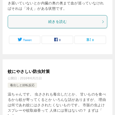
き届いていないとか内臓の奥の奥まで血が巡っていなけれ
ばそれは「冷え」がある状態です。
続きを読む
Tweet
0
0
蚊にやさしい防虫対策
公開日：
2016年6月21日
毒出しと好転反応
温ちゃんです。 虫さされも毒出しだとか、 甘いものを食べ
るから蚊が寄ってくるとか いろんな話がありますが、 理由
は何であれ蚊にはさされたくないものです。 市販の虫よけ
スプレーや蚊取線香って 人体には害はないの？ まずは「