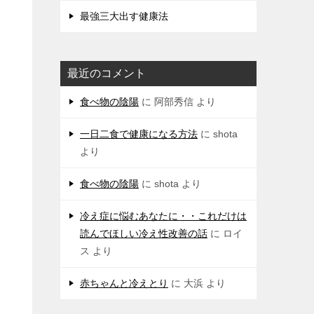
最強三大出す健康法
最近のコメント
食べ物の陰陽
に
阿部秀信
より
一日二食で健康になる方法
に
shota
より
食べ物の陰陽
に
shota
より
冷え症に悩むあなたに・・これだけは
読んでほしい冷え性改善の話
に
ロイ
ス
より
赤ちゃんと冷えとり
に
大浜
より