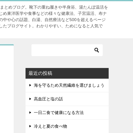
」まとめブログ。靴下の重ね履きや半身浴、湯たんぽ温活を
じめ東洋医学や食事などの様々な健康法、子宮温活、布ナ
の中や心の話題、白湯、自然療法など500を超えるページ
したブログサイト。わかりやすい、ためになると人気で
最近の投稿
海を守るため天然繊維を選びましょう
高血圧と塩の話
一日二食で健康になる方法
冷えと夏の食べ物