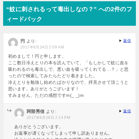
ナ
“蚊に刺されるって毒出しなの？” への2件のフ
ビ
ィードバック
ゲ
ー
円
より:
返信
シ
2017年6月24日 2:09 AM
ョ
初めまして！円と申します。
ここ数日冷えとりの本を読んでいて、「もしかして蚊に血を
ン
吸われるのも毒出しで、悪い血を吸ってくれてる…？」と思
ったので検索してみたらたどり着きました。
冷えとりを勉強し始めたばかりなので、拝見させて頂こうと
思います。ありがとうございます！
すみません、ただの感想ですm(_ _)m
阿部秀信
より:
返信
2017年6月28日 2:14 PM
ありがとうございます。
お返事が遅くなってしまって申し訳ありません。