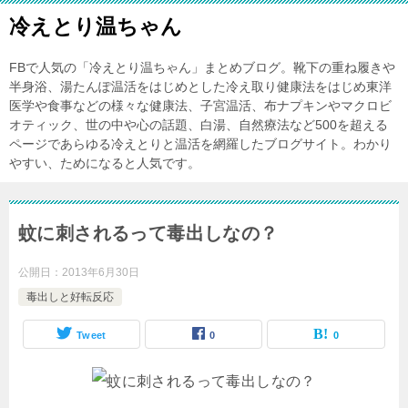
冷えとり温ちゃん
FBで人気の「冷えとり温ちゃん」まとめブログ。靴下の重ね履きや
半身浴、湯たんぽ温活をはじめとした冷え取り健康法をはじめ東洋
医学や食事などの様々な健康法、子宮温活、布ナプキンやマクロビ
オティック、世の中や心の話題、白湯、自然療法など500を超える
ページであらゆる冷えとりと温活を網羅したブログサイト。わかり
やすい、ためになると人気です。
蚊に刺されるって毒出しなの？
公開日：
2013年6月30日
毒出しと好転反応
Tweet
0
0