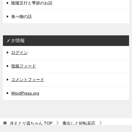
陰陽五行と季節のお話
食べ物の話
メタ情報
ログイン
投稿フィード
コメントフィード
WordPress.org
冷えとり温ちゃん
TOP
毒出しと好転反応
蚊に刺されるって毒出しなの？