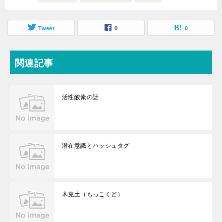
Tweet
0
0
関連記事
活性酸素の話
潜在意識とハッシュタグ
木克土（もっこくど）