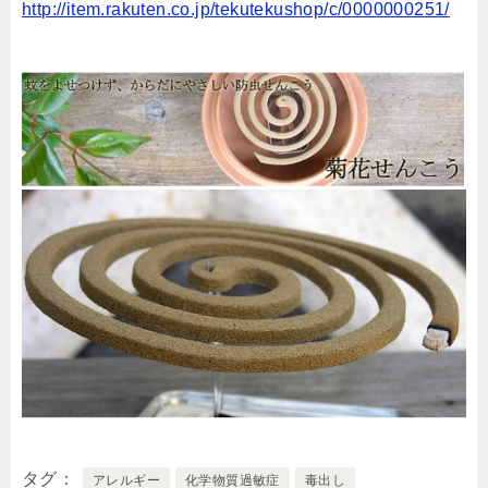
http://item.rakuten.co.jp/tekutekushop/c/0000000251/
タグ
アレルギー
化学物質過敏症
毒出し