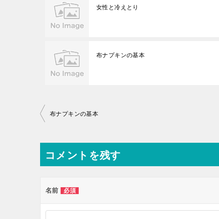
女性と冷えとり
布ナプキンの基本
投
布ナプキンの基本
稿
ナ
コメントを残す
ビ
ゲ
ー
名前
必須
シ