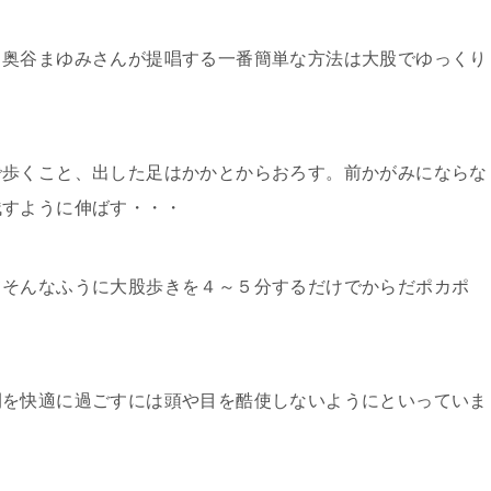
る奥谷まゆみさんが提唱する一番簡単な方法は大股でゆっくり
で歩くこと、出した足はかかとからおろす。前かがみにならな
残すように伸ばす・・・
てそんなふうに大股歩きを４～５分するだけでからだポカポ
間を快適に過ごすには頭や目を酷使しないようにといっていま