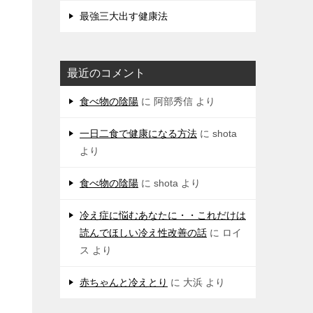
最強三大出す健康法
最近のコメント
食べ物の陰陽
に
阿部秀信
より
一日二食で健康になる方法
に
shota
より
食べ物の陰陽
に
shota
より
冷え症に悩むあなたに・・これだけは
読んでほしい冷え性改善の話
に
ロイ
ス
より
赤ちゃんと冷えとり
に
大浜
より