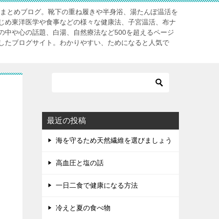
」まとめブログ。靴下の重ね履きや半身浴、湯たんぽ温活を
じめ東洋医学や食事などの様々な健康法、子宮温活、布ナ
の中や心の話題、白湯、自然療法など500を超えるページ
したブログサイト。わかりやすい、ためになると人気で
最近の投稿
海を守るため天然繊維を選びましょう
高血圧と塩の話
一日二食で健康になる方法
冷えと夏の食べ物