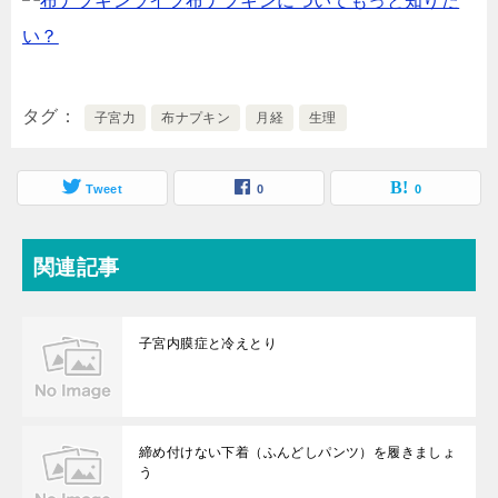
布ナプキンについてもっと知りた
い？
タグ
子宮力
布ナプキン
月経
生理
Tweet
0
0
関連記事
子宮内膜症と冷えとり
締め付けない下着（ふんどしパンツ）を履きましょ
う