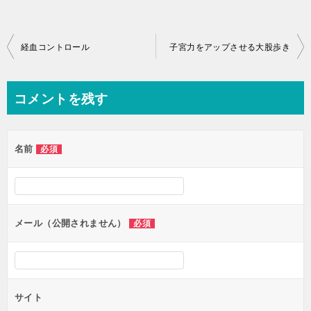
投
経血コントロール
子宮力をアップさせる大股歩き
稿
ナ
コメントを残す
ビ
ゲ
名前
必須
ー
シ
ョ
ン
メール（公開されません）
必須
サイト