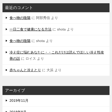
最近のコメント
食べ物の陰陽
に
阿部秀信
より
一日二食で健康になる方法
に
shota
より
食べ物の陰陽
に
shota
より
冷え症に悩むあなたに・・これだけは読んでほしい冷え性改
善の話
に
ロイス
より
赤ちゃんと冷えとり
に
大浜
より
アーカイブ
2019年11月