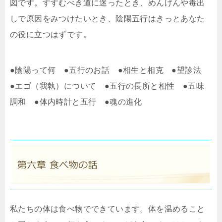
図です。すすむべき道に迷ったとき、めんげんや毒出
しで原因をみつけたいとき、陰陽五行はきっとあなた
の役に立つはずです。
●陰陽って何 ●五行のお話 ●相生と相克 ●望診法
●エゴ（我執）について ●五行の長所と相性 ●五味
調和 ●体内時計と五行 ●魂の進化
私たちの体は食べ物でできています。体を温めること