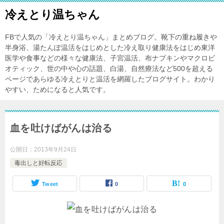
冷えとり温ちゃん
FBで人気の「冷えとり温ちゃん」まとめブログ。靴下の重ね履きや
半身浴、湯たんぽ温活をはじめとした冷え取り健康法をはじめ東洋
医学や食事などの様々な健康法、子宮温活、布ナプキンやマクロビ
オティック、世の中や心の話題、白湯、自然療法など500を超える
ページであらゆる冷えとりと温活を網羅したブログサイト。わかり
やすい、ためになると人気です。
血を吐けばがんは治る
公開日：
2013年9月24日
毒出しと好転反応
Tweet
0
0