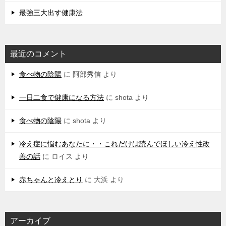
最強三大出す健康法
最近のコメント
食べ物の陰陽
に
阿部秀信
より
一日二食で健康になる方法
に
shota
より
食べ物の陰陽
に
shota
より
冷え症に悩むあなたに・・これだけは読んでほしい冷え性改
善の話
に
ロイス
より
赤ちゃんと冷えとり
に
大浜
より
アーカイブ