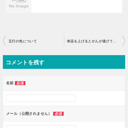
投
五行の色について
体温を上げるとがんが逃げていく
稿
ナ
コメントを残す
ビ
ゲ
名前
必須
ー
シ
ョ
ン
メール（公開されません）
必須