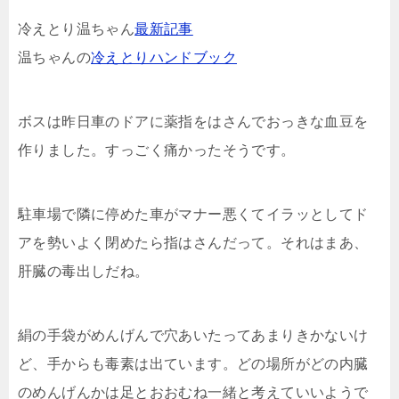
冷えとり温ちゃん
最新記事
温ちゃんの
冷えとりハンドブック
ボスは昨日車のドアに薬指をはさんでおっきな血豆を
作り
ました。すっごく痛かったそうです。
駐車場で隣に停めた車がマナー悪くてイラッとしてド
アを
勢いよく閉めたら指はさんだって。それはまあ、
肝臓の毒
出しだね。
絹の手袋がめんげんで穴あいたってあまりきかないけ
ど、
手からも毒素は出ています。どの場所がどの内臓
のめんげ
んかは足とおおむね一緒と考えていいようで