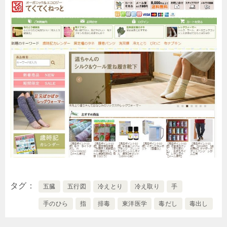
タグ
五臓
五行図
冷えとり
冷え取り
手
手のひら
指
排毒
東洋医学
毒だし
毒出し