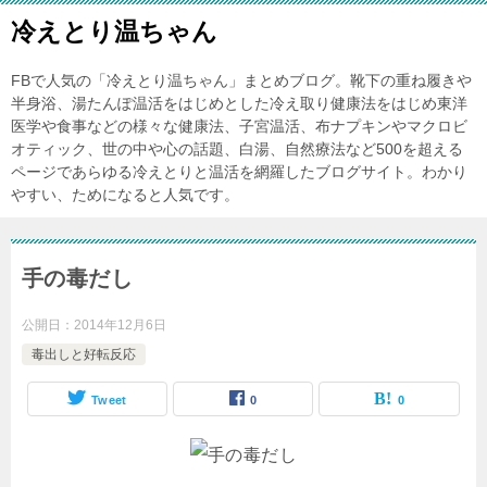
冷えとり温ちゃん
FBで人気の「冷えとり温ちゃん」まとめブログ。靴下の重ね履きや
半身浴、湯たんぽ温活をはじめとした冷え取り健康法をはじめ東洋
医学や食事などの様々な健康法、子宮温活、布ナプキンやマクロビ
オティック、世の中や心の話題、白湯、自然療法など500を超える
ページであらゆる冷えとりと温活を網羅したブログサイト。わかり
やすい、ためになると人気です。
手の毒だし
公開日：
2014年12月6日
毒出しと好転反応
Tweet
0
0