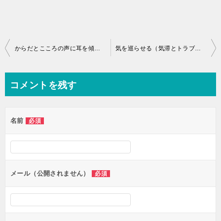
投
からだとこころの声に耳を傾けよう
気を巡らせる（気滞とトラブル）
稿
ナ
コメントを残す
ビ
ゲ
名前
必須
ー
シ
ョ
ン
メール（公開されません）
必須