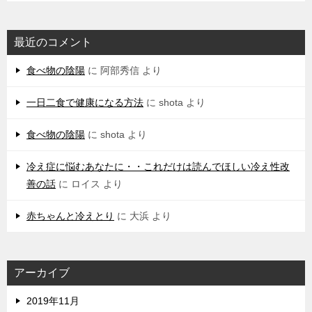
最近のコメント
食べ物の陰陽
に
阿部秀信
より
一日二食で健康になる方法
に
shota
より
食べ物の陰陽
に
shota
より
冷え症に悩むあなたに・・これだけは読んでほしい冷え性改
善の話
に
ロイス
より
赤ちゃんと冷えとり
に
大浜
より
アーカイブ
2019年11月