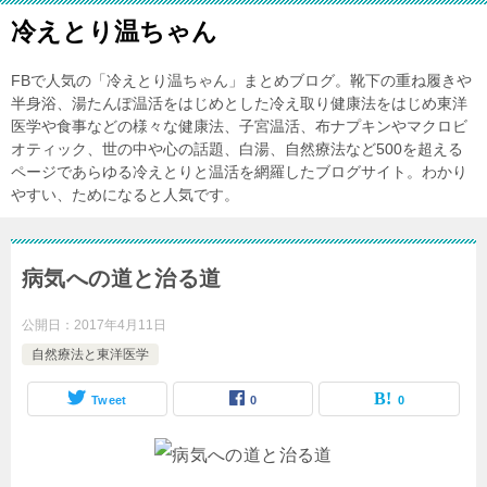
冷えとり温ちゃん
FBで人気の「冷えとり温ちゃん」まとめブログ。靴下の重ね履きや
半身浴、湯たんぽ温活をはじめとした冷え取り健康法をはじめ東洋
医学や食事などの様々な健康法、子宮温活、布ナプキンやマクロビ
オティック、世の中や心の話題、白湯、自然療法など500を超える
ページであらゆる冷えとりと温活を網羅したブログサイト。わかり
やすい、ためになると人気です。
病気への道と治る道
公開日：
2017年4月11日
自然療法と東洋医学
Tweet
0
0