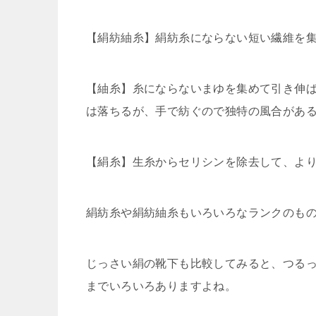
【絹紡紬糸】絹紡糸にならない短い繊維を
【紬糸】糸にならないまゆを集めて引き伸
は落ちるが、手で紡ぐので独特の風合があ
【絹糸】生糸からセリシンを除去して、よ
絹紡糸や絹紡紬糸もいろいろなランクのも
じっさい絹の靴下も比較してみると、つる
までいろいろありますよね。