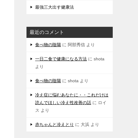
最強三大出す健康法
最近のコメント
食べ物の陰陽
に
阿部秀信
より
一日二食で健康になる方法
に
shota
より
食べ物の陰陽
に
shota
より
冷え症に悩むあなたに・・これだけは
読んでほしい冷え性改善の話
に
ロイ
ス
より
赤ちゃんと冷えとり
に
大浜
より