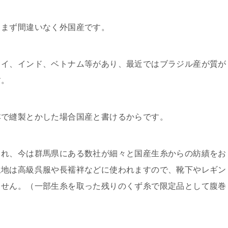
、まず間違いなく外国産です。
タイ、インド、ベトナム等があり、最近ではブラジル産が質が
す。
本で縫製とかした場合国産と書けるからです。
され、今は群馬県にある数社が細々と国産生糸からの紡績をお
生地は高級呉服や長襦袢などに使われますので、靴下やレギン
ません。（一部生糸を取った残りのくず糸で限定品として腹巻