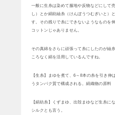
一般に生糸は染めて服地や反物などにして
し）とか絹紡紬糸（けんぼうつむぎいと）
す。その残りで糸にできないようなものを
コットンじゃありません。
その真綿をさらに頑張って糸にしたのが紬
ころなく絹を活用しているんですね。
【生糸】まゆを煮て、6～8本の糸を引き伸
うタンパク質で構成される。絹織物の原料
【絹紡糸】くずまゆ、出殻まゆなど生糸に
シルクとも言う。