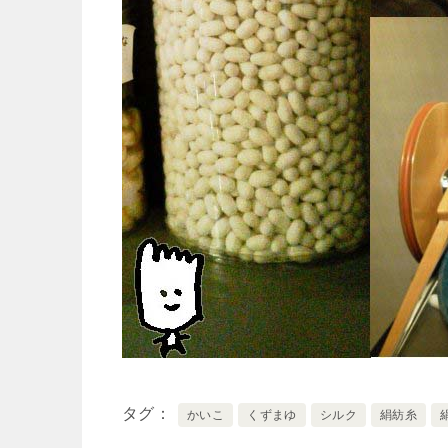
タグ
かいこ
くずまゆ
シルク
絹紡糸