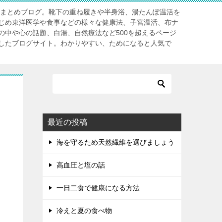
」まとめブログ。靴下の重ね履きや半身浴、湯たんぽ温活を
じめ東洋医学や食事などの様々な健康法、子宮温活、布ナ
の中や心の話題、白湯、自然療法など500を超えるページ
したブログサイト。わかりやすい、ためになると人気で
最近の投稿
海を守るため天然繊維を選びましょう
高血圧と塩の話
一日二食で健康になる方法
冷えと夏の食べ物