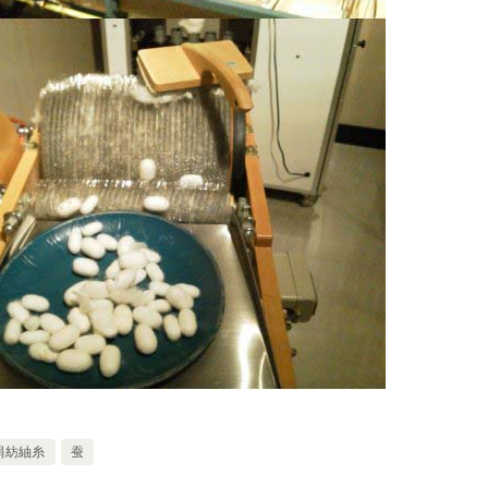
絹紡紬糸
蚕