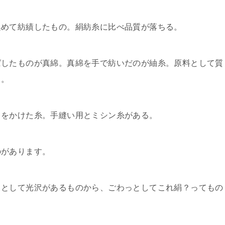
集めて紡績したもの。絹紡糸に比べ品質が落ちる。
ばしたものが真綿。真綿を手で紡いだのが紬糸。原料として質
る。
りをかけた糸。手縫い用とミシン糸がある。
のがあります。
っとして光沢があるものから、ごわっとしてこれ絹？ってもの