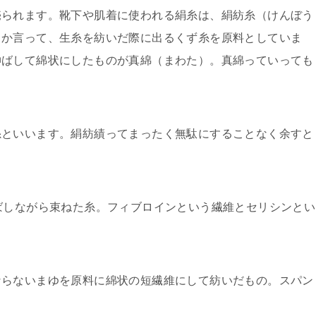
売られます。靴下や肌着に使われる絹糸は、絹紡糸（けんぼう
とか言って、生糸を紡いだ際に出るくず糸を原料としていま
伸ばして綿状にしたものが真綿（まわた）。真綿っていっても
糸といいます。絹紡績ってまったく無駄にすることなく余すと
ばしながら束ねた糸。フィブロインという繊維とセリシンとい
ならないまゆを原料に綿状の短繊維にして紡いだもの。スパン