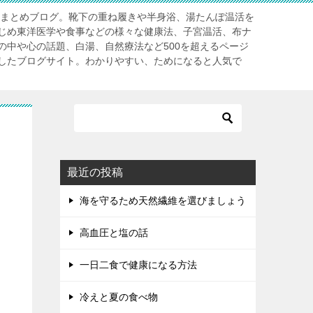
」まとめブログ。靴下の重ね履きや半身浴、湯たんぽ温活を
じめ東洋医学や食事などの様々な健康法、子宮温活、布ナ
の中や心の話題、白湯、自然療法など500を超えるページ
したブログサイト。わかりやすい、ためになると人気で
最近の投稿
海を守るため天然繊維を選びましょう
高血圧と塩の話
一日二食で健康になる方法
冷えと夏の食べ物