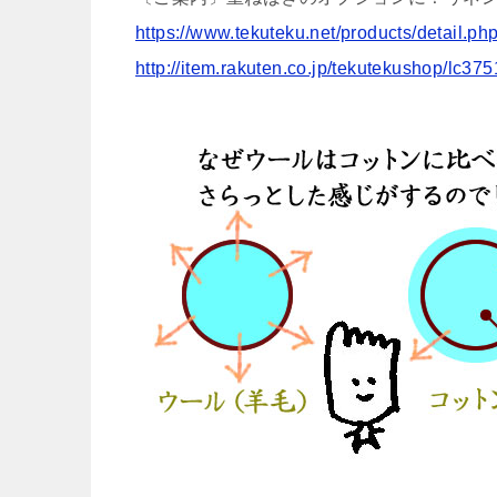
https://www.tekuteku.net/products/detail.p
http://item.rakuten.co.jp/tekutekushop/lc375