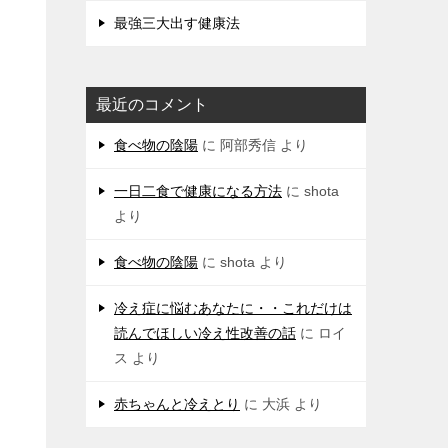
最強三大出す健康法
最近のコメント
食べ物の陰陽
に
阿部秀信
より
一日二食で健康になる方法
に
shota
より
食べ物の陰陽
に
shota
より
冷え症に悩むあなたに・・これだけは
読んでほしい冷え性改善の話
に
ロイ
ス
より
赤ちゃんと冷えとり
に
大浜
より