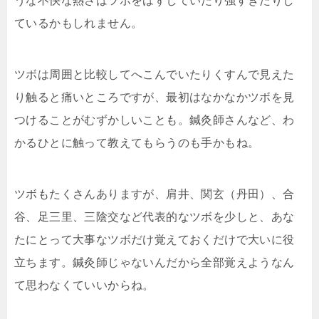
うな不快な熱さは
ツボをはずしていたり強すぎたりし
ているかもしれません
。
ツボは周囲と比較してへこんでいたりくすんで見えた
り触
ると痛いところですが、最初はなかなかツボを見
つけるこ
とがむずかしいことも。鍼灸師さんなど、わ
かるひとに触
って教えてもらうのも手かもね。
ツボもたくさんありますが、肩井、関玄（丹田）、合
谷、
足三里、三陰交など代表的なツボを少しと、あな
たにとっ
て大事なツボだけ覚えておくだけで大いに役
立ちます。鍼
灸師じゃないんだから全部覚えようなん
て思わなくていい
からね。