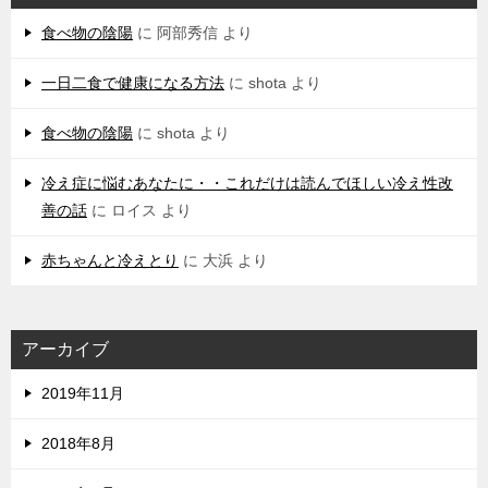
食べ物の陰陽
に
阿部秀信
より
一日二食で健康になる方法
に
shota
より
食べ物の陰陽
に
shota
より
冷え症に悩むあなたに・・これだけは読んでほしい冷え性改
善の話
に
ロイス
より
赤ちゃんと冷えとり
に
大浜
より
アーカイブ
2019年11月
2018年8月