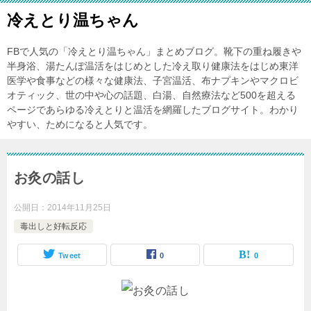
冷えとり温ちゃん
FBで人気の「冷えとり温ちゃん」まとめブログ。靴下の重ね履きや
半身浴、湯たんぽ温活をはじめとした冷え取り健康法をはじめ東洋
医学や食事などの様々な健康法、子宮温活、布ナプキンやマクロビ
オティック、世の中や心の話題、白湯、自然療法など500を超える
ページであらゆる冷えとりと温活を網羅したブログサイト。わかり
やすい、ためになると人気です。
お灸の話し
公開日：
2014年11月25日
毒出しと好転反応
Tweet
0
0