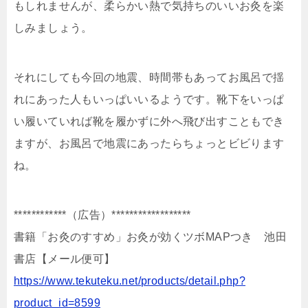
もしれませんが、
柔らかい熱で気持ちのいいお灸を楽
しみましょう。
それにしても今回の地震、時間帯もあってお風呂で揺
れに
あった人もいっぱいいるようです。靴下をいっぱ
い履いて
いれば靴を履かずに外へ飛び出すこともでき
ますが、お風
呂で地震にあったらちょっとビビります
ね。
************（広告）**********
********
書籍「お灸のすすめ」お灸が効くツボMAPつき 池田
書
店【メール便可】
https://www.tekuteku.net/
products/
detail.php?
product_id=8599