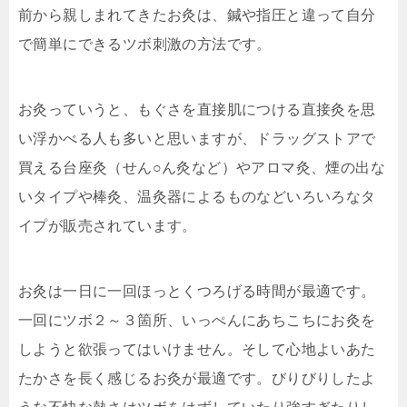
前から親
しまれてきたお灸は、鍼や指圧と違って自分
で簡単にでき
るツボ刺激の方法です。
お灸っていうと、もぐさを直接肌につける直接灸を思
い浮
かべる人も多いと思いますが、ドラッグストアで
買える台
座灸（せん○ん灸など）やアロマ灸、煙の出な
いタイプや
棒灸、温灸器によるものなどいろいろなタ
イプが販売され
ています。
お灸は一日に一回ほっとくつろげる時間が最適です。
一回
にツボ２～３箇所、いっぺんにあちこちにお灸を
しようと
欲張ってはいけません。そして心地よいあた
たかさを長く
感じるお灸が最適です。びりびりしたよ