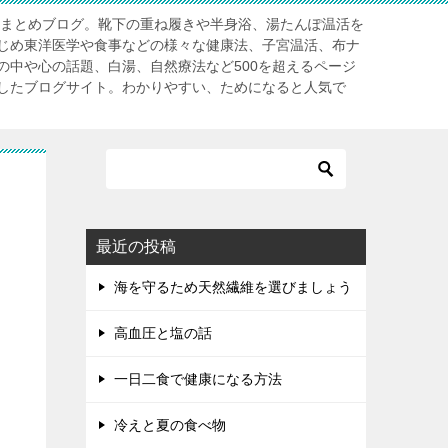
」まとめブログ。靴下の重ね履きや半身浴、湯たんぽ温活を
じめ東洋医学や食事などの様々な健康法、子宮温活、布ナ
の中や心の話題、白湯、自然療法など500を超えるページ
したブログサイト。わかりやすい、ためになると人気で
最近の投稿
海を守るため天然繊維を選びましょう
高血圧と塩の話
一日二食で健康になる方法
冷えと夏の食べ物