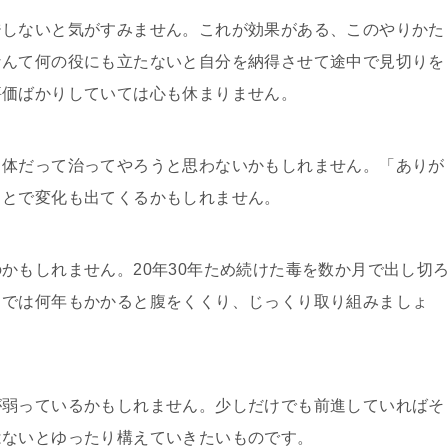
ジしないと気が
すみません。これが効果がある、このやりかた
なんて何の役にも立たない
と自分を納得させて途中で見切りを
評価ばかりしていては心も休まりませ
ん。
と体だって治っ
てやろうと思わないかもしれません。「ありが
ことで変化も出てくるかも
しれません。
のかもしれませ
ん。20年30年ため続けた毒を数か月で出し切
までは何年もかかると
腹をくくり、じっくり取り組みましょ
が弱っているか
もしれません。少しだけでも前進していればそ
はないとゆったり構えてい
きたいものです。