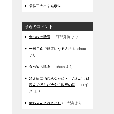
最強三大出す健康法
最近のコメント
食べ物の陰陽
に
阿部秀信
より
一日二食で健康になる方法
に
shota
より
食べ物の陰陽
に
shota
より
冷え症に悩むあなたに・・これだけは
読んでほしい冷え性改善の話
に
ロイ
ス
より
赤ちゃんと冷えとり
に
大浜
より