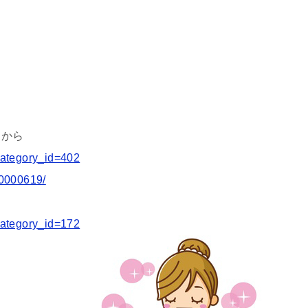
！
らから
category_id=402
00000619/
category_id=172