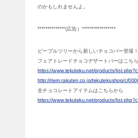
のかもしれ
ませんよ。
**************(広告）********
*********
ピープルツリーから新しいチョコバー登場
フェアトレードチョコデザートバーはこち
https://www.tekuteku.net/
products/
list.php?
http://item.rakuten.co.jp/
tekutekushop/c/00
全チョコレートアイテムはこちらから
https://www.tekuteku.net/
products/
list.php?