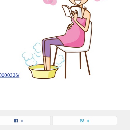
00000336/
0
0