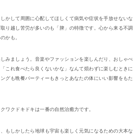
もしかして周囲
に心配してほしくて病気や症状を手放せないな
ず取り越し苦労が多いのも
「脾」の特徴です。心から来る不調
いのかも。
楽しみましょう
。音楽やファッションを楽しんだり、おしゃべ
、「これ食べたら良くない
かな」なんて煩わずに楽しむときに
キングも晩餐パーティーもきっとあな
たの体にいい影響をもた
ワクワクドキド
キは一番の自然治癒力です。
も、もしかした
ら地球も宇宙も楽しく元気になるための大本な