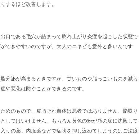
くりするほど改善します。
、出口である毛穴が詰まって膨れ上がり炎症を起こした状態で
ビができやすいのですが、大人のニキビも意外と多いんです
皮脂分泌が高まるときですが、甘いものや脂っこいものを減ら
発症や悪化は防ぐことができるのです。
るためのもので、皮脂それ自体は悪者ではありません。脂取り
うとしてはいけません。もちろん黄色の粉が瓶の底に沈殿して
質入りの薬、内服薬などで症状を押し込めてしまうのはご法度