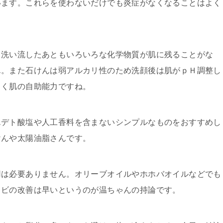
います。これらを使わないだけでも炎症がなくなることはよく
、洗い流したあともいろいろな化学物質が肌に残ることがな
ん。また石けんは弱アルカリ性のため洗顔後は肌がｐＨ調整し
しく肌の自助能力ですね。
エデト酸塩や人工香料を含まないシンプルなものをおすすめし
けんや太陽油脂さんです。
用は必要ありません。オリーブオイルやホホバオイルなどでも
キビの改善は早いというのが温ちゃんの持論です。