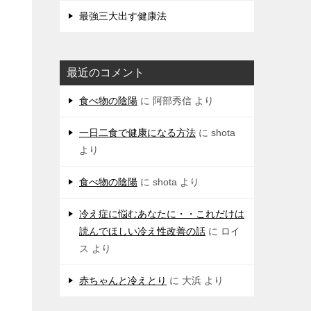
最強三大出す健康法
最近のコメント
食べ物の陰陽
に
阿部秀信
より
一日二食で健康になる方法
に
shota
より
食べ物の陰陽
に
shota
より
冷え症に悩むあなたに・・これだけは
読んでほしい冷え性改善の話
に
ロイ
ス
より
赤ちゃんと冷えとり
に
大浜
より