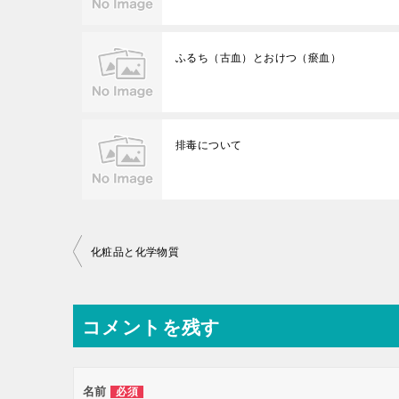
ふるち（古血）とおけつ（瘀血）
排毒について
投
化粧品と化学物質
稿
ナ
コメントを残す
ビ
ゲ
ー
名前
必須