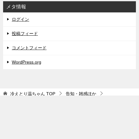
メタ情報
ログイン
投稿フィード
コメントフィード
WordPress.org
冷えとり温ちゃん
TOP
告知・雑感ほか
冷えとりお話会＆温活プチマルシェ告知
TOPへ
シェア
© 2020 冷えとり温ちゃん