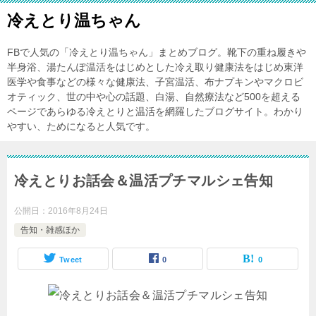
冷えとり温ちゃん
FBで人気の「冷えとり温ちゃん」まとめブログ。靴下の重ね履きや
半身浴、湯たんぽ温活をはじめとした冷え取り健康法をはじめ東洋
医学や食事などの様々な健康法、子宮温活、布ナプキンやマクロビ
オティック、世の中や心の話題、白湯、自然療法など500を超える
ページであらゆる冷えとりと温活を網羅したブログサイト。わかり
やすい、ためになると人気です。
冷えとりお話会＆温活プチマルシェ告知
公開日：
2016年8月24日
告知・雑感ほか
Tweet
0
0