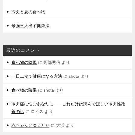
冷えと夏の食べ物
最強三大出す健康法
最近のコメント
食べ物の陰陽
に
阿部秀信
より
一日二食で健康になる方法
に
shota
より
食べ物の陰陽
に
shota
より
冷え症に悩むあなたに・・これだけは読んでほしい冷え性改
善の話
に
ロイス
より
赤ちゃんと冷えとり
に
大浜
より