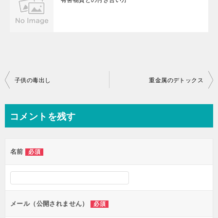
有害物質との付き合い方
投
子供の毒出し
重金属のデトックス
稿
ナ
コメントを残す
ビ
ゲ
名前
必須
ー
シ
ョ
ン
メール（公開されません）
必須