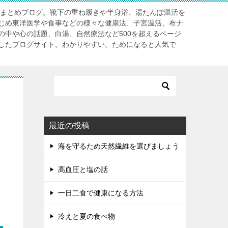
」まとめブログ。靴下の重ね履きや半身浴、湯たんぽ温活を
じめ東洋医学や食事などの様々な健康法、子宮温活、布ナ
の中や心の話題、白湯、自然療法など500を超えるページ
したブログサイト。わかりやすい、ためになると人気で
最近の投稿
海を守るため天然繊維を選びましょう
高血圧と塩の話
一日二食で健康になる方法
冷えと夏の食べ物