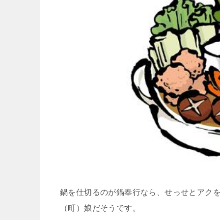
鍋を仕切るのが鍋奉行なら、せっせとアク
（町）娘だそうです。