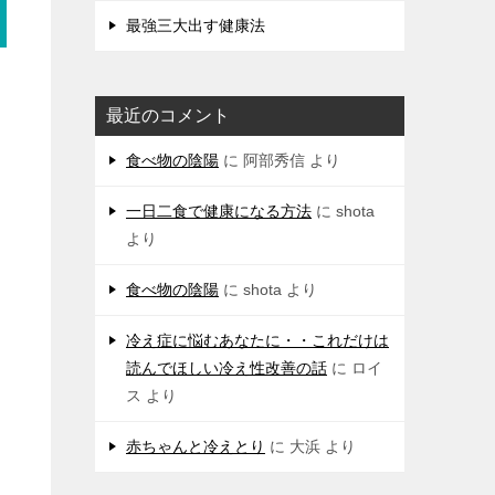
最強三大出す健康法
最近のコメント
食べ物の陰陽
に
阿部秀信
より
一日二食で健康になる方法
に
shota
より
食べ物の陰陽
に
shota
より
冷え症に悩むあなたに・・これだけは
読んでほしい冷え性改善の話
に
ロイ
ス
より
赤ちゃんと冷えとり
に
大浜
より