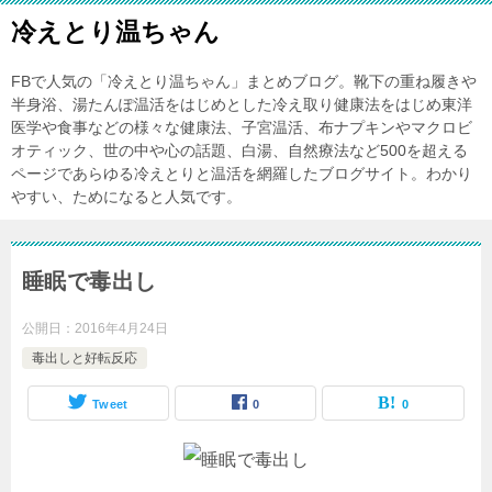
冷えとり温ちゃん
FBで人気の「冷えとり温ちゃん」まとめブログ。靴下の重ね履きや
半身浴、湯たんぽ温活をはじめとした冷え取り健康法をはじめ東洋
医学や食事などの様々な健康法、子宮温活、布ナプキンやマクロビ
オティック、世の中や心の話題、白湯、自然療法など500を超える
ページであらゆる冷えとりと温活を網羅したブログサイト。わかり
やすい、ためになると人気です。
睡眠で毒出し
公開日：
2016年4月24日
毒出しと好転反応
Tweet
0
0