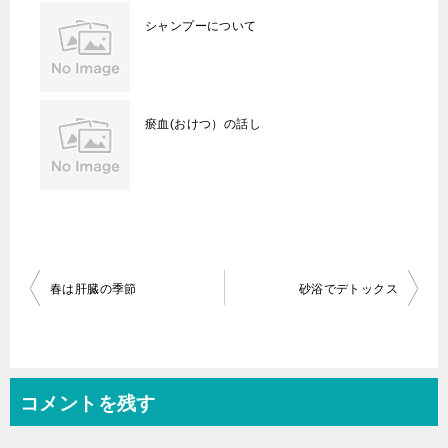
シャンプーについて
瘀血(おけつ）の話し
投
春は肝臓の季節
砂浴でデトックス
稿
ナ
ビ
コメントを残す
ゲ
ー