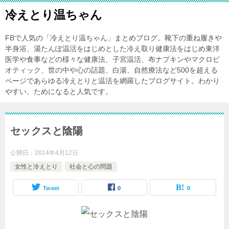
冷えとり温ちゃん
FBで人気の「冷えとり温ちゃん」まとめブログ。靴下の重ね履きや
半身浴、湯たんぽ温活をはじめとした冷え取り健康法をはじめ東洋
医学や食事などの様々な健康法、子宮温活、布ナプキンやマクロビ
オティック、世の中や心の話題、白湯、自然療法など500を超える
ページであらゆる冷えとりと温活を網羅したブログサイト。わかり
やすい、ためになると人気です。
セックスと陰陽
公開日：
2014年4月12日
女性と冷えとり
社会と心の問題
Tweet
0
0