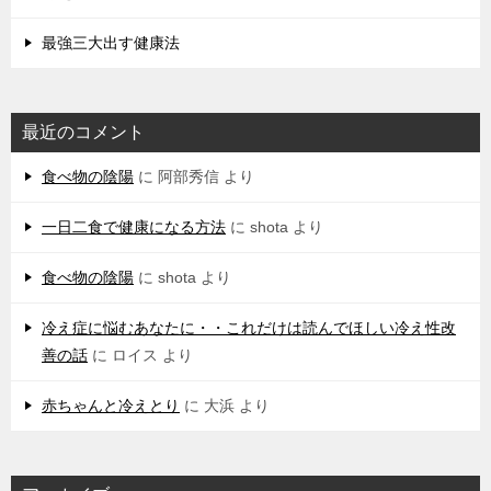
最強三大出す健康法
最近のコメント
食べ物の陰陽
に
阿部秀信
より
一日二食で健康になる方法
に
shota
より
食べ物の陰陽
に
shota
より
冷え症に悩むあなたに・・これだけは読んでほしい冷え性改
善の話
に
ロイス
より
赤ちゃんと冷えとり
に
大浜
より