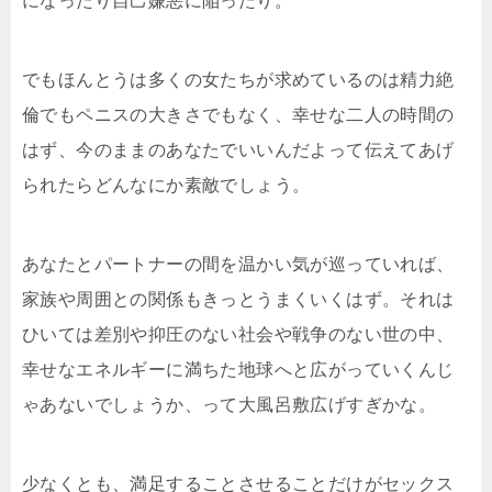
になったり自己嫌
悪に陥ったり。
でもほんとうは多くの女たちが求めているのは精力絶
倫で
もペニスの大きさでもなく、幸せな二人の時間の
はず、今
のままのあなたでいいんだよって伝えてあげ
られたらどん
なにか素敵でしょう。
あなたとパートナーの間を温かい気が巡っていれば、
家族
や周囲との関係もきっとうまくいくはず。それは
ひいては
差別や抑圧のない社会や戦争のない世の中、
幸せなエネル
ギーに満ちた地球へと広がっていくんじ
ゃあないでしょう
か、って大風呂敷広げすぎかな。
少なくとも、満足することさせることだけがセックス