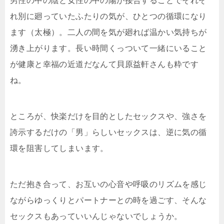
男性の中の陰と女性の中の陽が接合することでそれぞ
れ別
に廻っていたふたりの気が、ひとつの循環になり
ます（太
極）。二人の間を気が廻れば温かい気持ちが
湧き上がりま
す。長い時間くっついて一緒にいること
が健康と幸福の近
道だなんて貝原益軒さんも粋です
ね。
ところが、快楽だけを目的としたセックスや、強さを
誇示
するだけの「男」らしいセックスは、逆に気の循
環を阻害
してしまいます。
ただ抱き合って、お互いの心音や呼吸のリズムを感じ
なが
らゆっくりとパートナーとの時を過ごす、そんな
セックス
もあっていいんじゃないでしょうか。