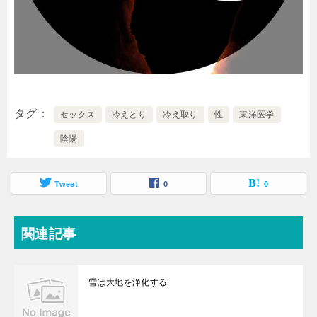
タグ
セックス
冷えとり
冷え取り
性
東洋医学
陰陽
Tweet
0
0
関連記事
雪は大地を浄化する