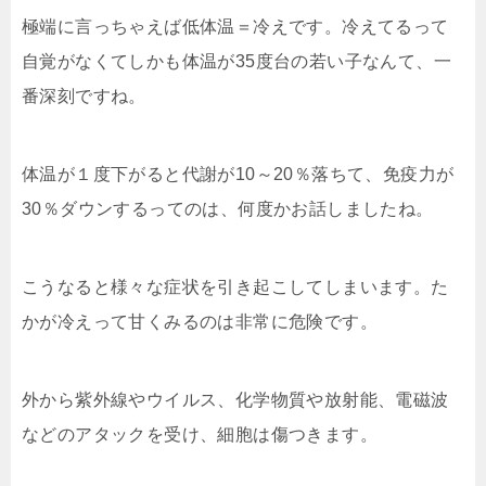
極端に言っちゃえば低体温＝冷えです。冷えてるって
自覚
がなくてしかも体温が35度台の若い子なんて、一
番深刻
ですね。
体温が１度下がると代謝が10～20％落ちて、免疫力が
30％ダウンするってのは、何度かお話しましたね。
こうなると様々な症状を引き起こしてしまいます。た
かが
冷えって甘くみるのは非常に危険です。
外から紫外線やウイルス、化学物質や放射能、電磁波
など
のアタックを受け、細胞は傷つきます。