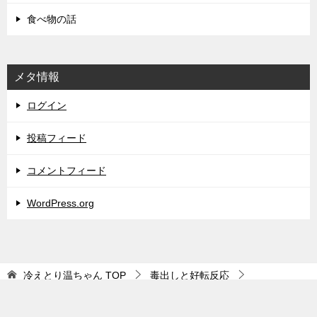
食べ物の話
メタ情報
ログイン
投稿フィード
コメントフィード
WordPress.org
冷えとり温ちゃん
TOP
毒出しと好転反応
低体温のお話
TOPへ
シェア