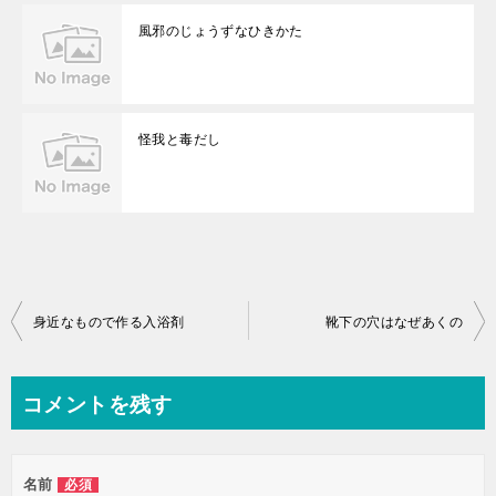
風邪のじょうずなひきかた
怪我と毒だし
投
身近なもので作る入浴剤
靴下の穴はなぜあくの
稿
ナ
コメントを残す
ビ
ゲ
名前
必須
ー