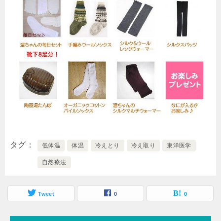
タグ
低体温
体温
冷えとり
冷え取り
東洋医学
自然療法
Tweet
0
0