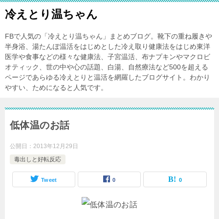
冷えとり温ちゃん
FBで人気の「冷えとり温ちゃん」まとめブログ。靴下の重ね履きや
半身浴、湯たんぽ温活をはじめとした冷え取り健康法をはじめ東洋
医学や食事などの様々な健康法、子宮温活、布ナプキンやマクロビ
オティック、世の中や心の話題、白湯、自然療法など500を超える
ページであらゆる冷えとりと温活を網羅したブログサイト。わかり
やすい、ためになると人気です。
低体温のお話
公開日：
2013年12月29日
毒出しと好転反応
Tweet
0
0