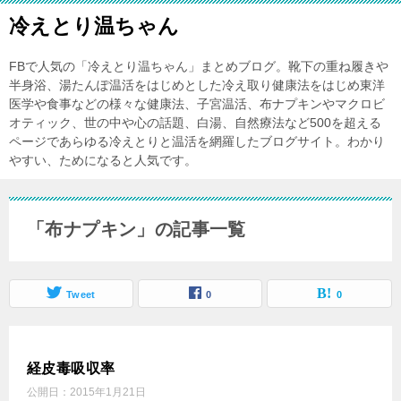
冷えとり温ちゃん
FBで人気の「冷えとり温ちゃん」まとめブログ。靴下の重ね履きや
半身浴、湯たんぽ温活をはじめとした冷え取り健康法をはじめ東洋
医学や食事などの様々な健康法、子宮温活、布ナプキンやマクロビ
オティック、世の中や心の話題、白湯、自然療法など500を超える
ページであらゆる冷えとりと温活を網羅したブログサイト。わかり
やすい、ためになると人気です。
「布ナプキン」の記事一覧
Tweet
0
0
経皮毒吸収率
公開日：
2015年1月21日