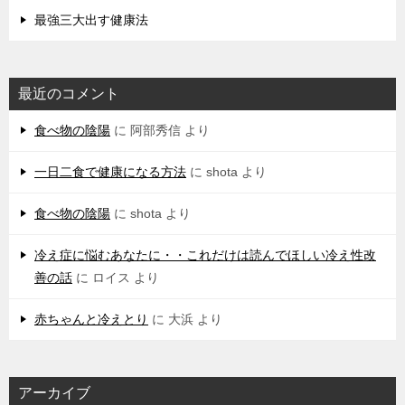
最強三大出す健康法
最近のコメント
食べ物の陰陽
に
阿部秀信
より
一日二食で健康になる方法
に
shota
より
食べ物の陰陽
に
shota
より
冷え症に悩むあなたに・・これだけは読んでほしい冷え性改
善の話
に
ロイス
より
赤ちゃんと冷えとり
に
大浜
より
アーカイブ