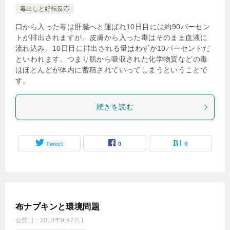
毒出しと好転反応
口から入った毒は肝臓へと運ばれ10日目には約90パーセン
トが排出されますが、皮膚から入った毒はそのまま血液に
流れ込み、10日目に排出される量はわずか10パーセントだ
といわれます。つまり肌から吸収された化学物質などの毒
はほとんどが体内に蓄積されていってしまうということで
す。
続きを読む
Tweet
0
0
布ナプキンと環境問題
公開日：
2013年9月22日