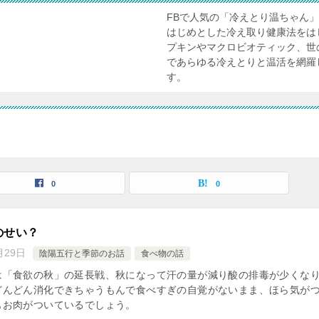
FBで人気の「冷えとり温ちゃん
はじめとした冷え取り健康法をは
プキンやマクロビオティック、世
であらゆる冷えとりと温活を網羅
す。
0
0
のせい？
月29日
陰陽五行と季節のお話
食べ物の話
は「食欲の秋」の延長戦、秋になって汗の量が減り酸の排毒が少くな
どんどん消化できちゃうもんで食べすぎの自覚がないまま、ほら気が
もお肉がついているでしょう。