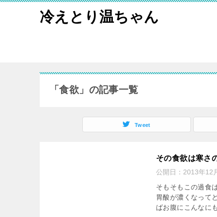
冷えとり温ちゃん
「食欲」の記事一覧
Tweet
その食欲は寒さ
公開日：
2013年12
そもそもこの過食
胃酸が濃くなって
ばお腹にこんなに