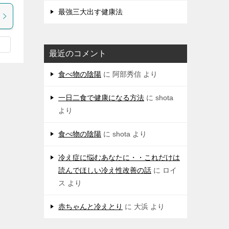
最強三大出す健康法
最近のコメント
食べ物の陰陽
に
阿部秀信
より
一日二食で健康になる方法
に
shota
より
食べ物の陰陽
に
shota
より
冷え症に悩むあなたに・・これだけは
読んでほしい冷え性改善の話
に
ロイ
ス
より
赤ちゃんと冷えとり
に
大浜
より