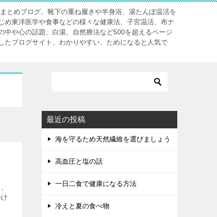
」まとめブログ。靴下の重ね履きや半身浴、湯たんぽ温活を
じめ東洋医学や食事などの様々な健康法、子宮温活、布ナ
の中や心の話題、白湯、自然療法など500を超えるページ
したブログサイト。わかりやすい、ためになると人気で
最近の投稿
海を守るため天然繊維を選びましょう
高血圧と塩の話
一日二食で健康になる方法
り、
つけ
冷えと夏の食べ物