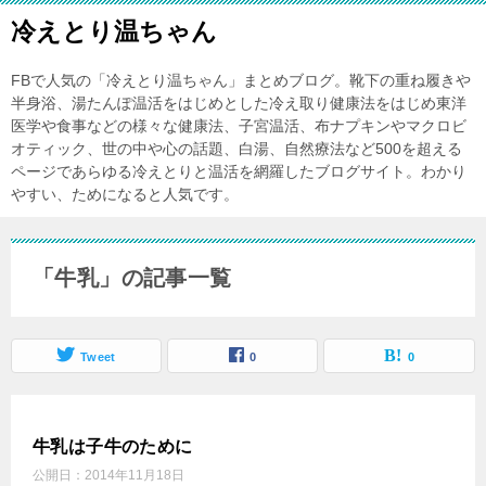
冷えとり温ちゃん
FBで人気の「冷えとり温ちゃん」まとめブログ。靴下の重ね履きや
半身浴、湯たんぽ温活をはじめとした冷え取り健康法をはじめ東洋
医学や食事などの様々な健康法、子宮温活、布ナプキンやマクロビ
オティック、世の中や心の話題、白湯、自然療法など500を超える
ページであらゆる冷えとりと温活を網羅したブログサイト。わかり
やすい、ためになると人気です。
「牛乳」の記事一覧
Tweet
0
0
牛乳は子牛のために
公開日：
2014年11月18日