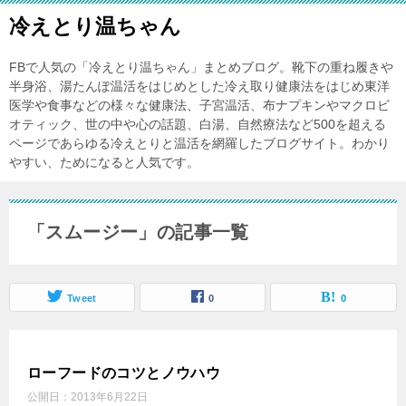
冷えとり温ちゃん
FBで人気の「冷えとり温ちゃん」まとめブログ。靴下の重ね履きや
半身浴、湯たんぽ温活をはじめとした冷え取り健康法をはじめ東洋
医学や食事などの様々な健康法、子宮温活、布ナプキンやマクロビ
オティック、世の中や心の話題、白湯、自然療法など500を超える
ページであらゆる冷えとりと温活を網羅したブログサイト。わかり
やすい、ためになると人気です。
「スムージー」の記事一覧
Tweet
0
0
ローフードのコツとノウハウ
公開日：
2013年6月22日