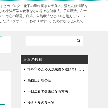
」まとめブログ。靴下の重ね履きや半身浴、湯たんぽ温活を
じめ東洋医学や食事などの様々な健康法、子宮温活、布ナ
の中や心の話題、白湯、自然療法など500を超えるページ
したブログサイト。わかりやすい、ためになると人気で
最近の投稿
海を守るため天然繊維を選びましょう
高血圧と塩の話
一日二食で健康になる方法
療
冷えと夏の食べ物