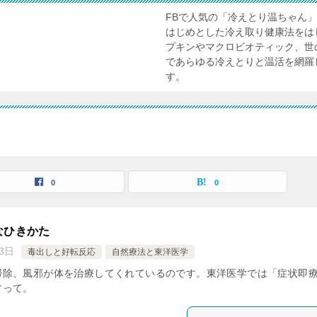
FBで人気の「冷えとり温ちゃん
はじめとした冷え取り健康法をは
プキンやマクロビオティック、世
であらゆる冷えとりと温活を網羅
す。
0
0
なひきかた
3日
毒出しと好転反応
自然療法と東洋医学
掃除、風邪が体を治療してくれているのです。東洋医学では「症状即
すって。