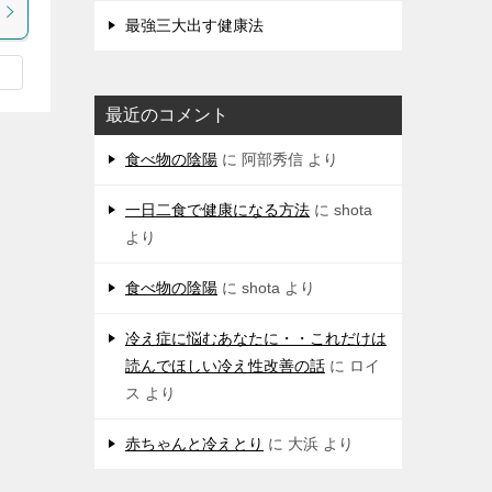
最強三大出す健康法
最近のコメント
食べ物の陰陽
に
阿部秀信
より
一日二食で健康になる方法
に
shota
より
食べ物の陰陽
に
shota
より
冷え症に悩むあなたに・・これだけは
読んでほしい冷え性改善の話
に
ロイ
ス
より
赤ちゃんと冷えとり
に
大浜
より