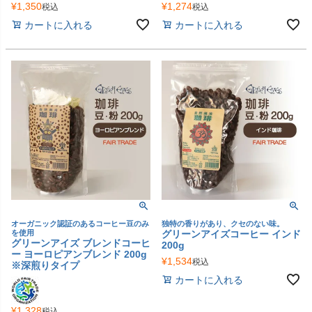
¥
1,350
¥
1,274
税込
税込
カートに入れる
カートに入れる
オーガニック認証のあるコーヒー豆のみ
独特の香りがあり、クセのない味。
を使用
グリーンアイズコーヒー インド
グリーンアイズ ブレンドコーヒ
200g
ー ヨーロピアンブレンド 200g
¥
1,534
税込
※深煎りタイプ
カートに入れる
¥
1,328
税込