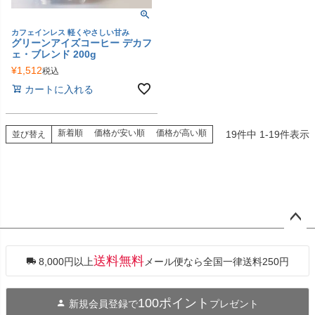
カフェインレス 軽くやさしい甘み
グリーンアイズコーヒー デカフ
ェ・ブレンド 200g
¥
1,512
税込
カートに入れる
新着順
価格が安い順
価格が高い順
19
件中
1
-
19
件表示
並び替え
ペー
ジト
ップ
送料無料
8,000円以上
メール便なら全国一律送料250円
へ
100ポイント
新規会員登録で
プレゼント