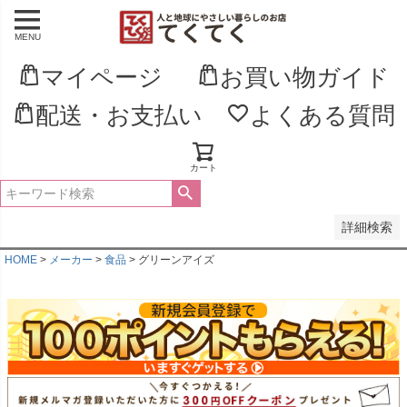
MENU
並び順
新着順
マイページ
お買い物ガイド
登録順
価格が安い順
配送・お支払い
よくある質問
価格が高い順
優先度順
レビュー順
キーワードヒット順
カート
検索
詳細検索
HOME
メーカー
食品
グリーンアイズ