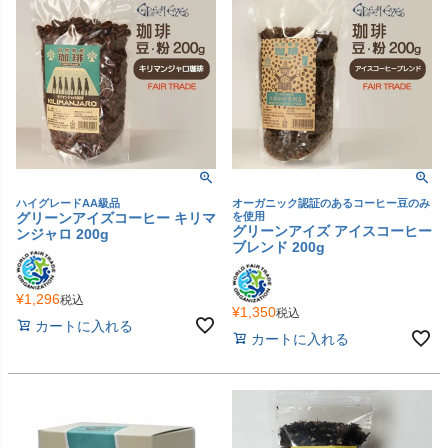
ハイグレードAA級品
オーガニック認証のあるコーヒー豆のみ
グリーンアイズコーヒー キリマ
を使用
グリーンアイズ アイスコーヒー
ンジャロ 200g
ブレンド 200g
¥
1,296
税込
¥
1,350
税込
カートに入れる
カートに入れる