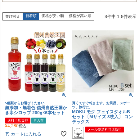
新着順
価格が安い順
価格が高い順
8
件中
1
-
8
件表示
並び替え
5種類からお選びください
薄くてすぐ乾きます。お風呂、スポー
無添加・無着色 信州自然王国か
ツ、旅行に。
MOKU モク フェイスタオルB
き氷シロップ 260g×6本セット
セット〔Mサイズ 3枚入〕 コン
送料当店負担
再入荷
テックス
¥
4,280
税込
メール便送料当店負担
カートに入れる