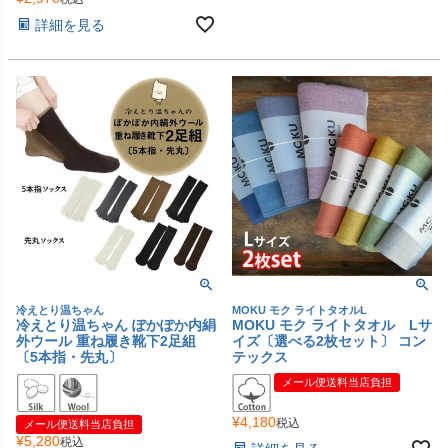
詳細を見る
冷えとり温ちゃん
MOKU モク ライトタオルL
冷えとり温ちゃん ぽかぽか内絹
MOKU モク ライトタオル Lサ
外ウール 重ね履き靴下2足組
イズ〔選べる2枚セット〕 コン
〔5本指・先丸〕
テックス
メール便送料当店負担
¥
4,180
税込
メール便送料当店負担
¥
5,280
税込