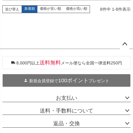
新着順
価格が安い順
価格が高い順
8
件中
1
-
8
件表示
並び替え
ペー
ジト
ップ
送料無料
8,000円以上
メール便なら全国一律送料250円
へ
100ポイント
新規会員登録で
プレゼント
お支払い
送料・手数料について
返品・交換