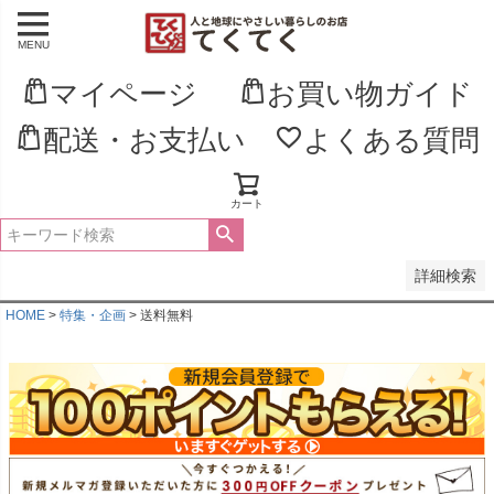
MENU
並び順
新着順
マイページ
お買い物ガイド
登録順
価格が安い順
配送・お支払い
よくある質問
価格が高い順
優先度順
レビュー順
キーワードヒット順
カート
検索
詳細検索
HOME
特集・企画
送料無料