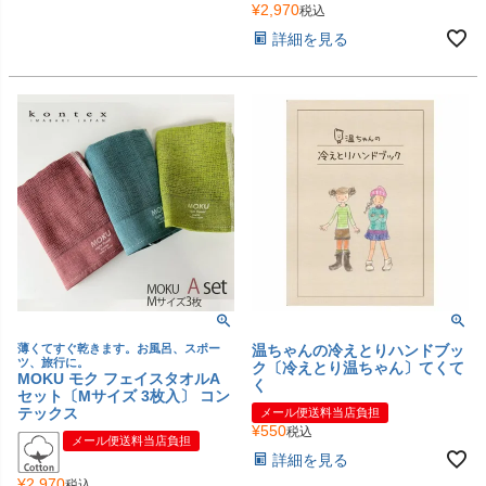
¥
2,970
税込
詳細を見る
薄くてすぐ乾きます。お風呂、スポー
温ちゃんの冷えとりハンドブッ
ツ、旅行に。
ク〔冷えとり温ちゃん〕てくて
MOKU モク フェイスタオルA
く
セット〔Mサイズ 3枚入〕 コン
テックス
メール便送料当店負担
¥
550
税込
メール便送料当店負担
詳細を見る
¥
2,970
税込