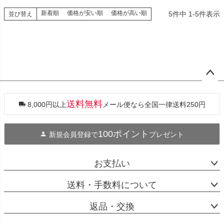
新着順
価格が安い順
価格が高い順
5
件中
1
-
5
件表示
並び替え
ペー
ジト
ップ
送料無料
8,000円以上
メール便なら全国一律送料250円
へ
100ポイント
新規会員登録で
プレゼント
お支払い
送料・手数料について
返品・交換