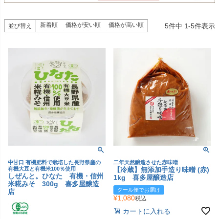
新着順
価格が安い順
価格が高い順
5
件中
1
-
5
件表示
並び替え
中甘口 有機肥料で栽培した長野県産の
二年天然醸造させた赤味噌
有機大豆と有機米100％使用
【冷蔵】無添加手造り味噌 (赤)
しぜんと。ひなた 有機・信州
1kg 喜多屋醸造店
米糀みそ 300g 喜多屋醸造
クール便でお届け
店
¥
1,080
税込
カートに入れる