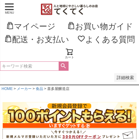
MENU
並び順
新着順
マイページ
お買い物ガイド
登録順
価格が安い順
配送・お支払い
よくある質問
価格が高い順
優先度順
レビュー順
キーワードヒット順
カート
検索
詳細検索
HOME
メーカー
食品
喜多屋醸造店