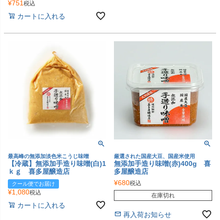
¥
751
税込
カートに入れる
最高峰の無添加淡色米こうじ味噌
厳選された国産大豆、国産米使用
【冷蔵】無添加手造り味噌(白)1
無添加手造り味噌(赤)400g 喜
ｋｇ 喜多屋醸造店
多屋醸造店
¥
680
税込
クール便でお届け
¥
1,080
税込
在庫切れ
カートに入れる
再入荷お知らせ