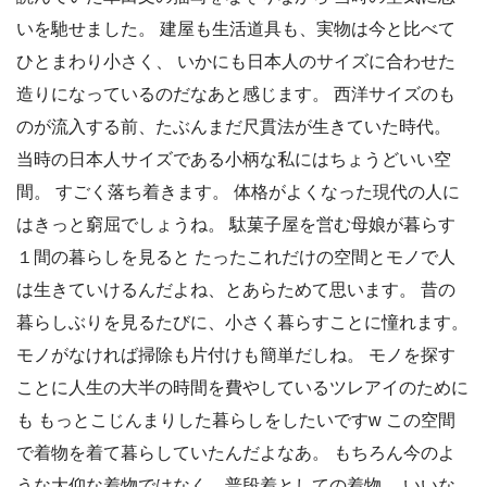
いを馳せました。 建屋も生活道具も、実物は今と比べて
ひとまわり小さく、 いかにも日本人のサイズに合わせた
造りになっているのだなあと感じます。 西洋サイズのも
のが流入する前、たぶんまだ尺貫法が生きていた時代。
当時の日本人サイズである小柄な私にはちょうどいい空
間。 すごく落ち着きます。 体格がよくなった現代の人に
はきっと窮屈でしょうね。 駄菓子屋を営む母娘が暮らす
１間の暮らしを見ると たったこれだけの空間とモノで人
は生きていけるんだよね、とあらためて思います。 昔の
暮らしぶりを見るたびに、小さく暮らすことに憧れます。
モノがなければ掃除も片付けも簡単だしね。 モノを探す
ことに人生の大半の時間を費やしているツレアイのために
も もっとこじんまりした暮らしをしたいですw この空間
で着物を着て暮らしていたんだよなあ。 もちろん今のよ
うな大仰な着物ではなく、普段着としての着物。 いいな