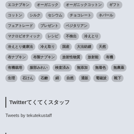
エコナプキン
オーガニック
オーガニックコットン
ギフト
コットン
シルク
セシウム
チョコレート
ネパール
フェアトレード
プレゼント
ベジタリアン
マクロビオティック
レシピ
不検出
冷えとり
冷えとり健康法
冷え取り
国産
大法紡績
天然
布ナプキン
布製ナプキン
放射性物質
放射能
有機
有機栽培
服部みれい
検査済み
無添加
無着色
無農薬
生理
石けん
石鹸
絹
自然
通販
電磁波
靴下
Twitterてくてくスタッフ
Tweets by tekutekustaff