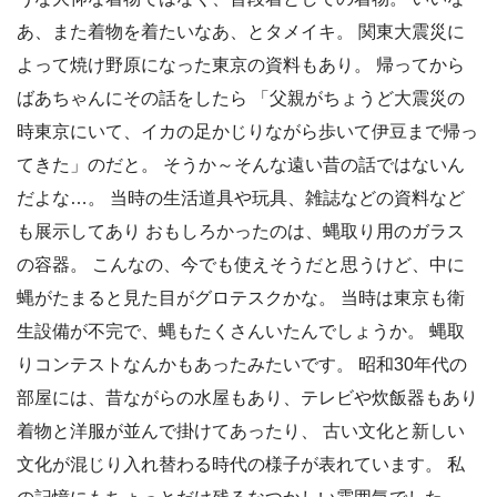
あ、また着物を着たいなあ、とタメイキ。 関東大震災に
よって焼け野原になった東京の資料もあり。 帰ってから
ばあちゃんにその話をしたら 「父親がちょうど大震災の
時東京にいて、イカの足かじりながら歩いて伊豆まで帰っ
てきた」のだと。 そうか～そんな遠い昔の話ではないん
だよな…。 当時の生活道具や玩具、雑誌などの資料など
も展示してあり おもしろかったのは、蝿取り用のガラス
の容器。 こんなの、今でも使えそうだと思うけど、中に
蝿がたまると見た目がグロテスクかな。 当時は東京も衛
生設備が不完で、蝿もたくさんいたんでしょうか。 蝿取
りコンテストなんかもあったみたいです。 昭和30年代の
部屋には、昔ながらの水屋もあり、テレビや炊飯器もあり
着物と洋服が並んで掛けてあったり、 古い文化と新しい
文化が混じり入れ替わる時代の様子が表れています。 私