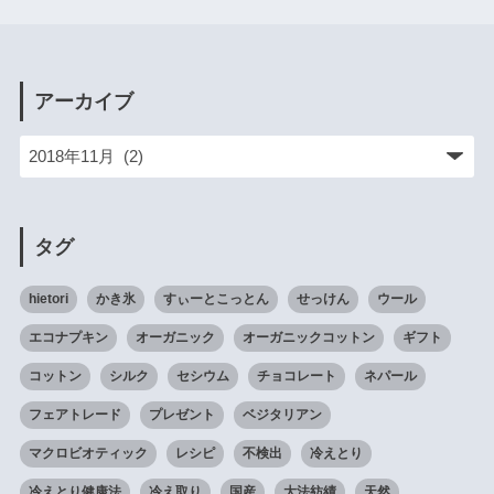
アーカイブ
タグ
hietori
かき氷
すぃーとこっとん
せっけん
ウール
エコナプキン
オーガニック
オーガニックコットン
ギフト
コットン
シルク
セシウム
チョコレート
ネパール
フェアトレード
プレゼント
ベジタリアン
マクロビオティック
レシピ
不検出
冷えとり
冷えとり健康法
冷え取り
国産
大法紡績
天然