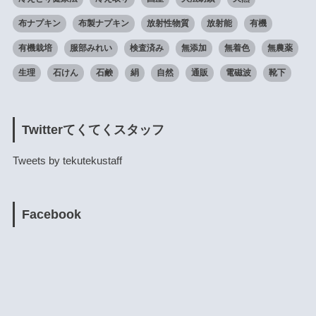
布ナプキン
布製ナプキン
放射性物質
放射能
有機
有機栽培
服部みれい
検査済み
無添加
無着色
無農薬
生理
石けん
石鹸
絹
自然
通販
電磁波
靴下
Twitterてくてくスタッフ
Tweets by tekutekustaff
Facebook