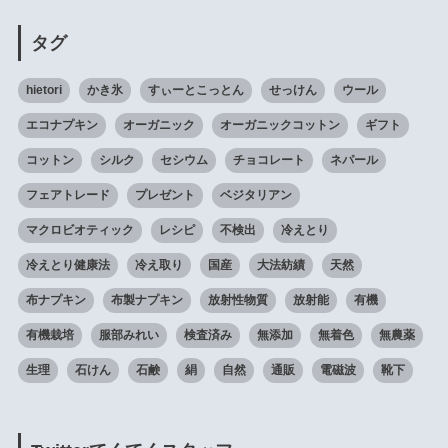
タグ
hietori
かき氷
すぃーとこっとん
せっけん
ウール
エコナプキン
オーガニック
オーガニックコットン
ギフト
コットン
シルク
セシウム
チョコレート
ネパール
フェアトレード
プレゼント
ベジタリアン
マクロビオティック
レシピ
不検出
冷えとり
冷えとり健康法
冷え取り
国産
大法紡績
天然
布ナプキン
布製ナプキン
放射性物質
放射能
有機
有機栽培
服部みれい
検査済み
無添加
無着色
無農薬
生理
石けん
石鹸
絹
自然
通販
電磁波
靴下