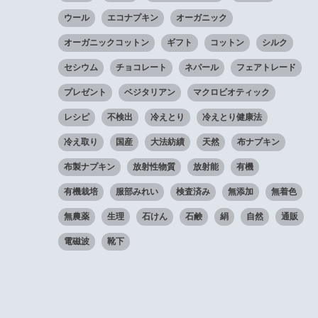
ウール
エコナプキン
オーガニック
オーガニックコットン
ギフト
コットン
シルク
セシウム
チョコレート
ネパール
フェアトレード
プレゼント
ベジタリアン
マクロビオティック
レシピ
不検出
冷えとり
冷えとり健康法
冷え取り
国産
大法紡績
天然
布ナプキン
布製ナプキン
放射性物質
放射能
有機
有機栽培
服部みれい
検査済み
無添加
無着色
無農薬
生理
石けん
石鹸
絹
自然
通販
電磁波
靴下