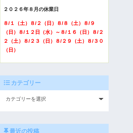
２０２６年８月の休業日
８/１（土）８/２（日）８/８（土）８/９
（日）８/１２日（水）～８/１６（日）８/２
２（土）８/２３（日）８/２９（土）８/３０
（日）
カテゴリー
最近の投稿