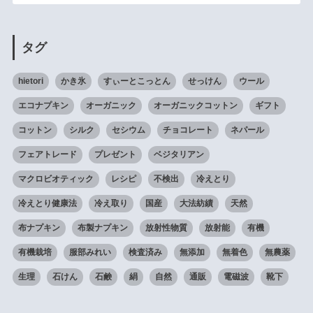
タグ
hietori
かき氷
すぃーとこっとん
せっけん
ウール
エコナプキン
オーガニック
オーガニックコットン
ギフト
コットン
シルク
セシウム
チョコレート
ネパール
フェアトレード
プレゼント
ベジタリアン
マクロビオティック
レシピ
不検出
冷えとり
冷えとり健康法
冷え取り
国産
大法紡績
天然
布ナプキン
布製ナプキン
放射性物質
放射能
有機
有機栽培
服部みれい
検査済み
無添加
無着色
無農薬
生理
石けん
石鹸
絹
自然
通販
電磁波
靴下