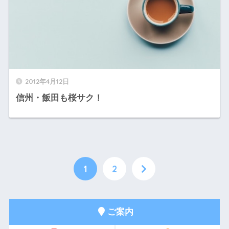
2012年4月12日
信州・飯田も桜サク！
1
2
ご案内