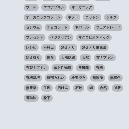
ウール
エコナプキン
オーガニック
オーガニックコットン
ギフト
コットン
シルク
セシウム
チョコレート
ネパール
フェアトレード
プレゼント
ベジタリアン
マクロビオティック
レシピ
不検出
冷えとり
冷えとり健康法
冷え取り
国産
大法紡績
天然
布ナプキン
布製ナプキン
放射性物質
放射能
有機
有機栽培
服部みれい
検査済み
無添加
無着色
無農薬
生理
石けん
石鹸
絹
自然
通販
電磁波
靴下