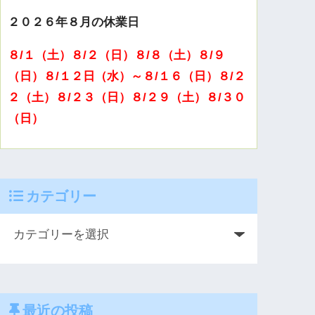
２０２６年８月の休業日
８/１（土）８/２（日）８/８（土）８/９
（日）８/１２日（水）～８/１６（日）８/２
２（土）８/２３（日）８/２９（土）８/３０
（日）
カテゴリー
最近の投稿