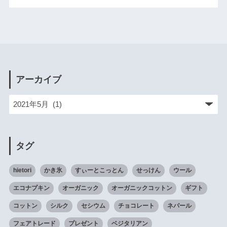
アーカイブ
タグ
hietori
かき氷
すぃーとこっとん
せっけん
ウール
エコナプキン
オーガニック
オーガニックコットン
ギフト
コットン
シルク
セシウム
チョコレート
ネパール
フェアトレード
プレゼント
ベジタリアン