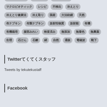
マクロビオティック
レシピ
不検出
冷えとり
冷えとり健康法
冷え取り
国産
大法紡績
天然
布ナプキン
布製ナプキン
放射性物質
放射能
有機
有機栽培
服部みれい
検査済み
無添加
無着色
無農薬
生理
石けん
石鹸
絹
自然
通販
電磁波
靴下
Twitterてくてくスタッフ
Tweets by tekutekustaff
Facebook