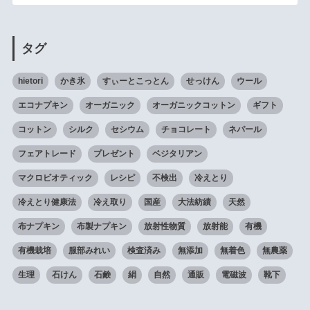
タグ
hietori
かき氷
すぃーとこっとん
せっけん
ウール
エコナプキン
オーガニック
オーガニックコットン
ギフト
コットン
シルク
セシウム
チョコレート
ネパール
フェアトレード
プレゼント
ベジタリアン
マクロビオティック
レシピ
不検出
冷えとり
冷えとり健康法
冷え取り
国産
大法紡績
天然
布ナプキン
布製ナプキン
放射性物質
放射能
有機
有機栽培
服部みれい
検査済み
無添加
無着色
無農薬
生理
石けん
石鹸
絹
自然
通販
電磁波
靴下