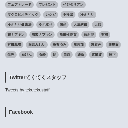
フェアトレード
プレゼント
ベジタリアン
マクロビオティック
レシピ
不検出
冷えとり
冷えとり健康法
冷え取り
国産
大法紡績
天然
布ナプキン
布製ナプキン
放射性物質
放射能
有機
有機栽培
服部みれい
検査済み
無添加
無着色
無農薬
生理
石けん
石鹸
絹
自然
通販
電磁波
靴下
Twitterてくてくスタッフ
Tweets by tekutekustaff
Facebook