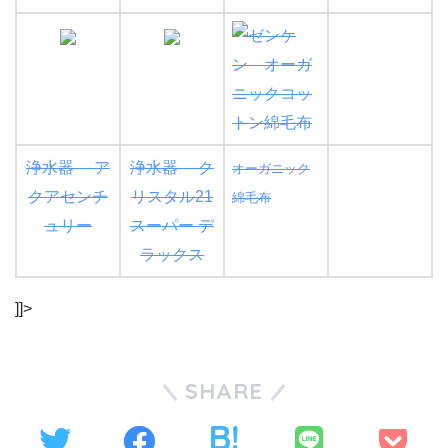
浄水器 ア
浄水器 ク
オーガニック
クアセンチ
リスタル21
綿毛布
ュリー
スーパー デ
ラックス
]]>
SHARE