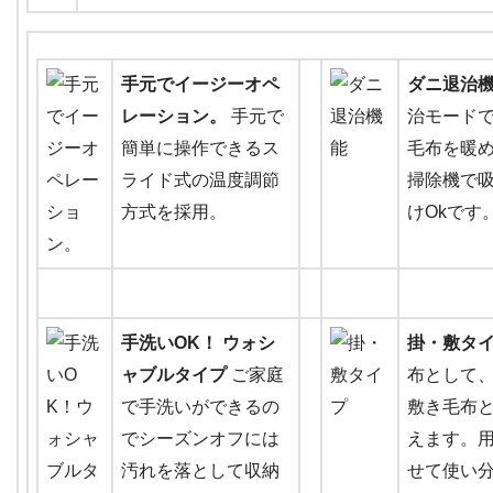
手元でイージーオペ
ダニ退治
レーション。
手元で
治モード
簡単に操作できるス
毛布を暖
ライド式の温度調節
掃除機で
方式を採用。
けOkです
手洗いOK！ ウォシ
掛・敷タ
ャブルタイプ
ご家庭
布として
で手洗いができるの
敷き毛布
でシーズンオフには
えます。
汚れを落として収納
せて使い