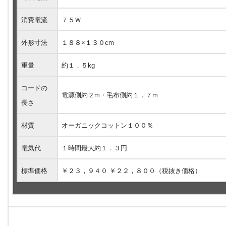
消費電流
７５Ｗ
外形寸法
１８８×１３０cm
重量
約１．５kg
コードの
電源側約２m・毛布側約１．７m
長さ
材質
オーガニックコットン１００％
電気代
１時間最大約１．３円
標準価格
￥２３，９４０ ￥２２，８００（税抜き価格）