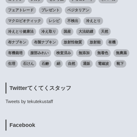
フェアトレード
プレゼント
ベジタリアン
マクロビオティック
レシピ
不検出
冷えとり
冷えとり健康法
冷え取り
国産
大法紡績
天然
布ナプキン
布製ナプキン
放射性物質
放射能
有機
有機栽培
服部みれい
検査済み
無添加
無着色
無農薬
生理
石けん
石鹸
絹
自然
通販
電磁波
靴下
Twitterてくてくスタッフ
Tweets by tekutekustaff
Facebook