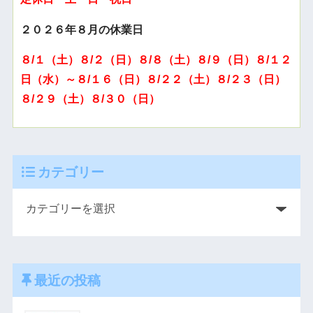
２０２６年８月の休業日
８/１（土）８/２（日）８/８（土）８/９（日）８/１２
日（水）～８/１６（日）８/２２（土）８/２３（日）
８/２９（土）８/３０（日）
カテゴリー
最近の投稿