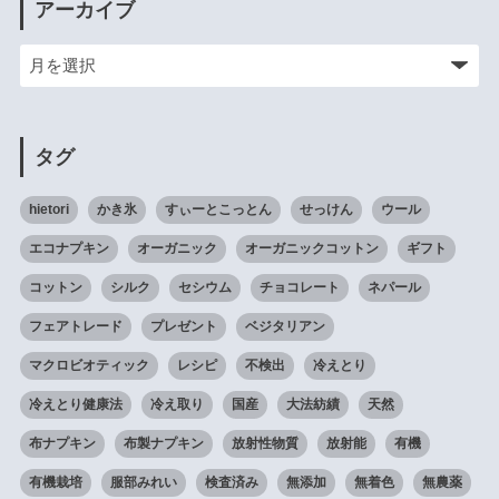
アーカイブ
タグ
hietori
かき氷
すぃーとこっとん
せっけん
ウール
エコナプキン
オーガニック
オーガニックコットン
ギフト
コットン
シルク
セシウム
チョコレート
ネパール
フェアトレード
プレゼント
ベジタリアン
マクロビオティック
レシピ
不検出
冷えとり
冷えとり健康法
冷え取り
国産
大法紡績
天然
布ナプキン
布製ナプキン
放射性物質
放射能
有機
有機栽培
服部みれい
検査済み
無添加
無着色
無農薬