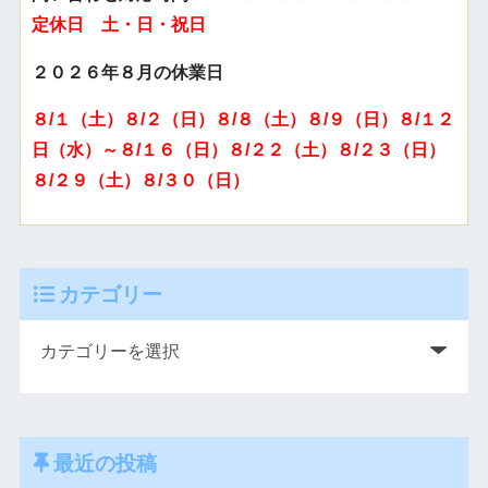
定休日 土・日・祝日
２０２６年８月の休業日
８/１（土）８/２（日）８/８（土）８/９（日）８/１２
日（水）～８/１６（日）８/２２（土）８/２３（日）
８/２９（土）８/３０（日）
カテゴリー
最近の投稿