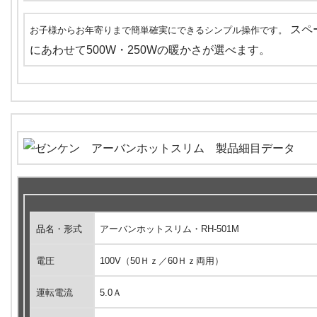
スペ
お子様からお年寄りまで簡単確実にできるシンプル操作です。
にあわせて500W・250Wの暖かさが選べます。
品名・形式
アーバンホットスリム・RH-501M
電圧
100V（50Ｈｚ／60Ｈｚ両用）
運転電流
5.0Ａ