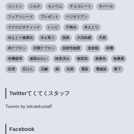
コットン
シルク
セシウム
チョコレート
ネパール
フェアトレード
プレゼント
ベジタリアン
マクロビオティック
レシピ
不検出
冷えとり
冷えとり健康法
冷え取り
国産
大法紡績
天然
布ナプキン
布製ナプキン
放射性物質
放射能
有機
有機栽培
服部みれい
検査済み
無添加
無着色
無農薬
生理
石けん
石鹸
絹
自然
通販
電磁波
靴下
Twitterてくてくスタッフ
Tweets by tekutekustaff
Facebook