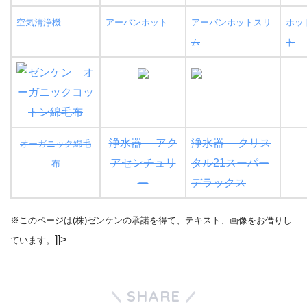
空気清浄機
アーバンホット
アーバンホットスリ
ホッ
ム
ト
浄水器 アク
浄水器 クリス
オーガニック綿毛
アセンチュリ
タル21スーパー
布
ー
デラックス
※このページは(株)ゼンケンの承諾を得て、テキスト、画像をお借りし
]]>
ています。
SHARE