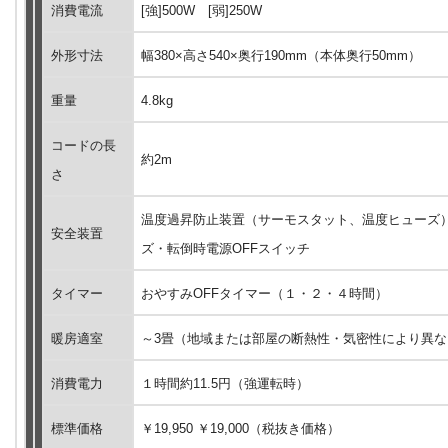
消費電流
[強]500W [弱]250W
外形寸法
幅380×高さ540×奥行190mm（本体奥行50mm）
重量
4.8kg
コードの長
約2m
さ
温度過昇防止装置（サーモスタット、温度ヒューズ）
安全装置
ズ・転倒時電源OFFスイッチ
タイマー
おやすみOFFタイマー（１・２・４時間）
暖房適室
～3畳（地域または部屋の断熱性・気密性により異
消費電力
１時間約11.5円（強運転時）
標準価格
￥19,950 ￥19,000（税抜き価格）