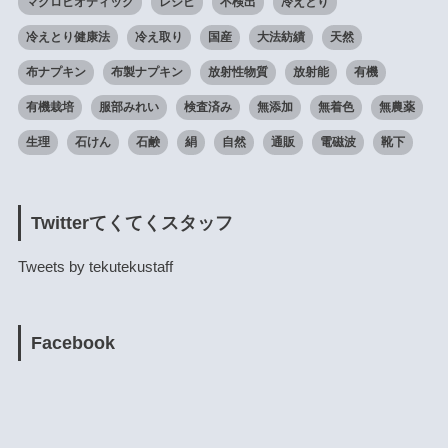
マクロビオティック
レシピ
不検出
冷えとり
冷えとり健康法
冷え取り
国産
大法紡績
天然
布ナプキン
布製ナプキン
放射性物質
放射能
有機
有機栽培
服部みれい
検査済み
無添加
無着色
無農薬
生理
石けん
石鹸
絹
自然
通販
電磁波
靴下
Twitterてくてくスタッフ
Tweets by tekutekustaff
Facebook