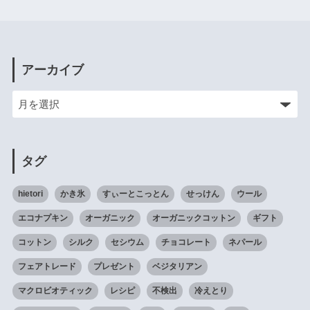
アーカイブ
タグ
hietori
かき氷
すぃーとこっとん
せっけん
ウール
エコナプキン
オーガニック
オーガニックコットン
ギフト
コットン
シルク
セシウム
チョコレート
ネパール
フェアトレード
プレゼント
ベジタリアン
マクロビオティック
レシピ
不検出
冷えとり