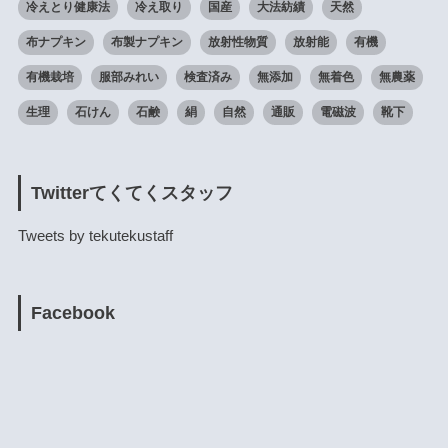
冷えとり健康法
冷え取り
国産
大法紡績
天然
布ナプキン
布製ナプキン
放射性物質
放射能
有機
有機栽培
服部みれい
検査済み
無添加
無着色
無農薬
生理
石けん
石鹸
絹
自然
通販
電磁波
靴下
Twitterてくてくスタッフ
Tweets by tekutekustaff
Facebook