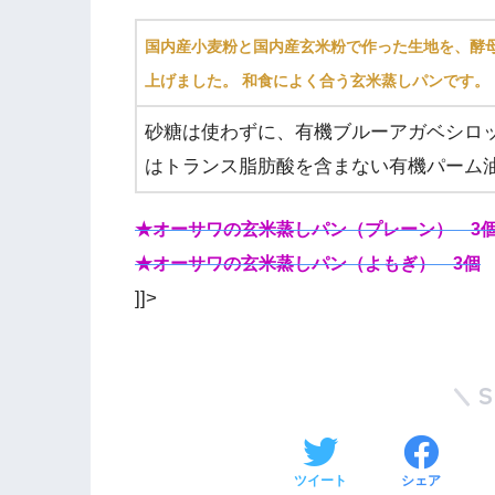
国内産小麦粉と国内産玄米粉で作った生地を、酵
上げました。 和食によく合う玄米蒸しパンです。
砂糖は使わずに、有機ブルーアガベシロッ
はトランス脂肪酸を含まない有機パーム
★オーサワの玄米蒸しパン（プレーン） 3
★オーサワの玄米蒸しパン（よもぎ） 3個
]]>
ツイート
シェア