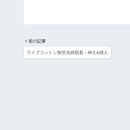
前の記事
ライブコットン無蛍光綿肌着・紳士&婦人