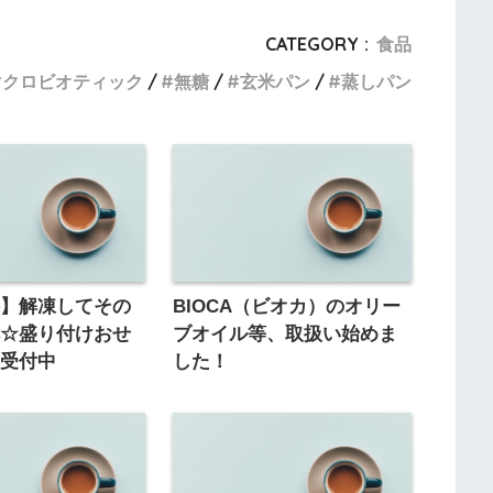
CATEGORY :
食品
マクロビオティック
無糖
玄米パン
蒸しパン
料】解凍してその
BIOCA（ビオカ）のオリー
へ☆盛り付けおせ
ブオイル等、取扱い始めま
約受付中
した！