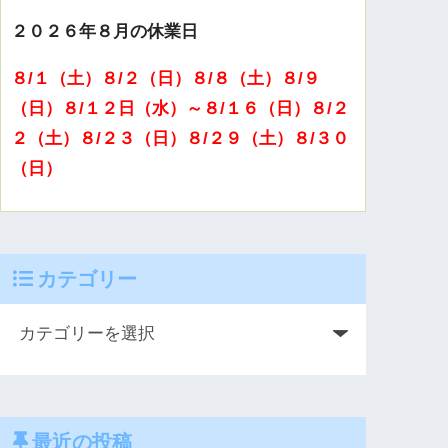
２０２６年８月の休業日
８/１（土）８/２（日）８/８（土）８/９
（日）８/１２日（水）～８/１６（日）８/２
２（土）８/２３（日）８/２９（土）８/３０
（日）
カテゴリー
最近の投稿