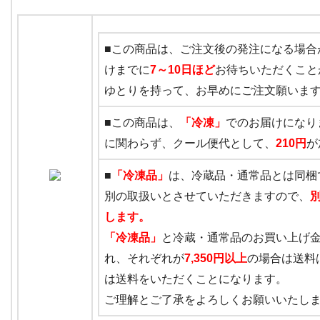
■この商品は、ご注文後の発注になる場合
けまでに
7～10日ほど
お待ちいただくこと
ゆとりを持って、お早めにご注文願いま
■この商品は、
「冷凍」
でのお届けになり
に関わらず、クール便代として、
210円
が
■
「冷凍品」
は、冷蔵品・通常品とは同梱
別の取扱いとさせていただきますので、
します。
「冷凍品」
と冷蔵・通常品のお買い上げ
れ、それぞれが
7,350円以上
の場合は送料
は送料をいただくことになります。
ご理解とご了承をよろしくお願いいたし