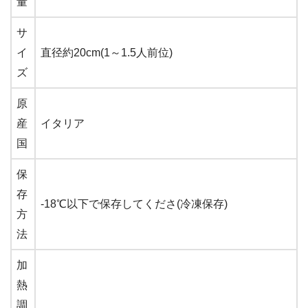
量
サ
イ
直径約20cm(1～1.5人前位)
ズ
原
産
イタリア
国
保
存
-18℃以下で保存してくださ(冷凍保存)
方
法
加
熱
調