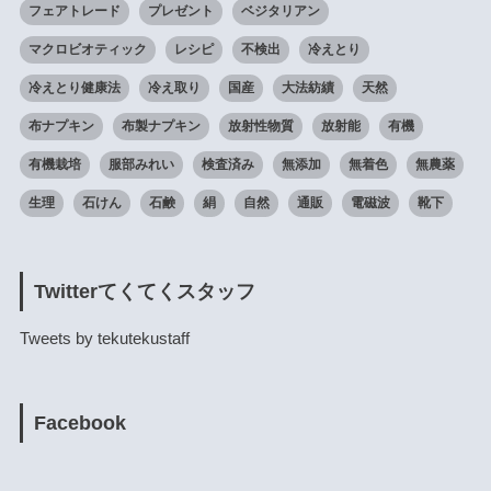
フェアトレード
プレゼント
ベジタリアン
マクロビオティック
レシピ
不検出
冷えとり
冷えとり健康法
冷え取り
国産
大法紡績
天然
布ナプキン
布製ナプキン
放射性物質
放射能
有機
有機栽培
服部みれい
検査済み
無添加
無着色
無農薬
生理
石けん
石鹸
絹
自然
通販
電磁波
靴下
Twitterてくてくスタッフ
Tweets by tekutekustaff
Facebook