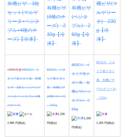
BIOCA イタ
BIOCA イ
<20%引き>
BIOCA イ
BIOCA イタ
リア産ナポリ
タリア産ナ
タリア産ナポリ風 有機
リア産ナポリ
風 有機ピザ
ポリ風 有
ピザ 3枚セット(マルゲ
風 有機ピザ
(マルゲリータ)
機ピザ(ベジ
リータ+ベジタブル+4種
(4種のチーズ)
230g
タブル) 2
のチーズ)
230g
60g
1,200
1,200
2,880 円(税込)
円(税込)
1,200 円(税込)
円(税込)