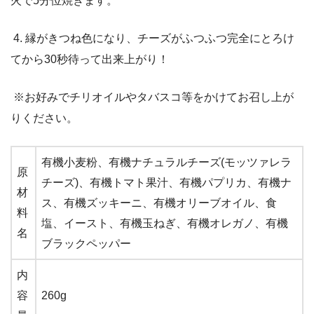
火で5分位焼きます。
4. 縁がきつね色になり、チーズがふつふつ完全にとろけ
てから30秒待って出来上がり！
※お好みでチリオイルやタバスコ等をかけてお召し上が
りください。
有機小麦粉、有機ナチュラルチーズ(モッツァレラ
原
チーズ)、有機トマト果汁、有機パプリカ、有機ナ
材
ス、有機ズッキーニ、有機オリーブオイル、食
料
塩、イースト、有機玉ねぎ、有機オレガノ、有機
名
ブラックペッパー
内
容
260g