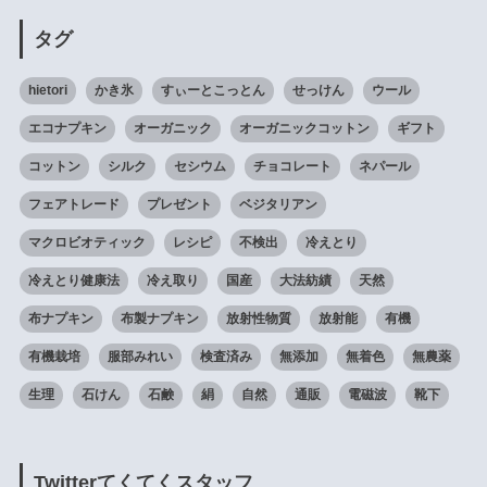
タグ
hietori
かき氷
すぃーとこっとん
せっけん
ウール
エコナプキン
オーガニック
オーガニックコットン
ギフト
コットン
シルク
セシウム
チョコレート
ネパール
フェアトレード
プレゼント
ベジタリアン
マクロビオティック
レシピ
不検出
冷えとり
冷えとり健康法
冷え取り
国産
大法紡績
天然
布ナプキン
布製ナプキン
放射性物質
放射能
有機
有機栽培
服部みれい
検査済み
無添加
無着色
無農薬
生理
石けん
石鹸
絹
自然
通販
電磁波
靴下
Twitterてくてくスタッフ