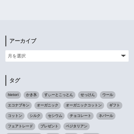
アーカイブ
タグ
hietori
かき氷
すぃーとこっとん
せっけん
ウール
エコナプキン
オーガニック
オーガニックコットン
ギフト
コットン
シルク
セシウム
チョコレート
ネパール
フェアトレード
プレゼント
ベジタリアン