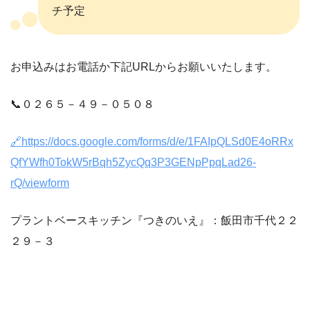
チ予定
お申込みはお電話か下記URLからお願いいたします。
📞０２６５－４９－０５０８
🔗https://docs.google.com/forms/d/e/1FAIpQLSd0E4oRRx
QfYWfh0TokW5rBqh5ZycQq3P3GENpPpqLad26-
rQ/viewform
プラントベースキッチン『つきのいえ』：飯田市千代２２
２９－３