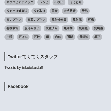
マクロビオティック
レシピ
不検出
冷えとり
冷えとり健康法
冷え取り
国産
大法紡績
天然
布ナプキン
布製ナプキン
放射性物質
放射能
有機
有機栽培
服部みれい
検査済み
無添加
無着色
無農薬
生理
石けん
石鹸
絹
自然
通販
電磁波
靴下
Twitterてくてくスタッフ
Tweets by tekutekustaff
Facebook