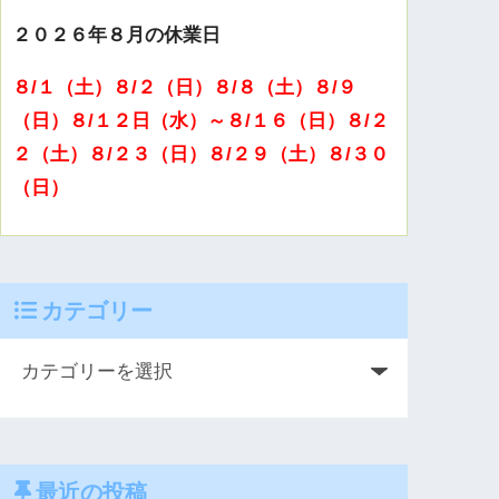
２０２６年８月の休業日
８/１（土）８/２（日）８/８（土）８/９
（日）８/１２日（水）～８/１６（日）８/２
２（土）８/２３（日）８/２９（土）８/３０
（日）
カテゴリー
最近の投稿