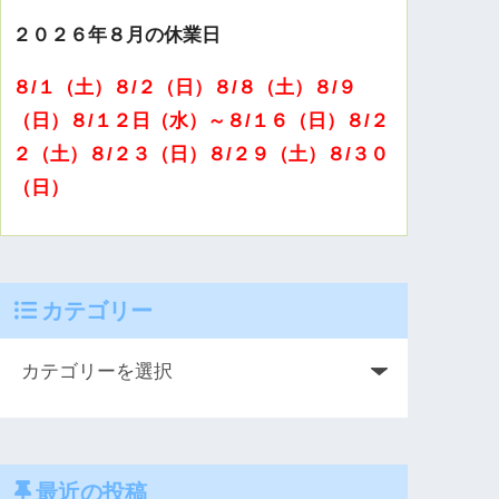
２０２６年８月の休業日
８/１（土）８/２（日）８/８（土）８/９
（日）８/１２日（水）～８/１６（日）８/２
２（土）８/２３（日）８/２９（土）８/３０
（日）
カテゴリー
最近の投稿