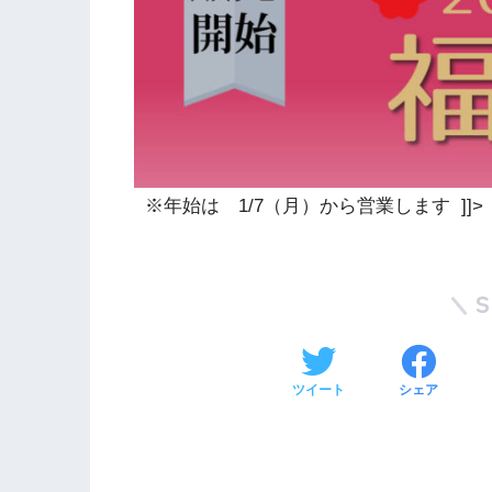
※年始は 1/7（月）から営業します ]]>
ツイート
シェア