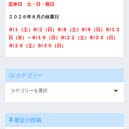
定休日 土・日・祝日
２０２６年８月の休業日
８/１（土）８/２（日）８/８（土）８/９（日）８/１２
日（水）～８/１６（日）８/２２（土）８/２３（日）
８/２９（土）８/３０（日）
カテゴリー
最近の投稿