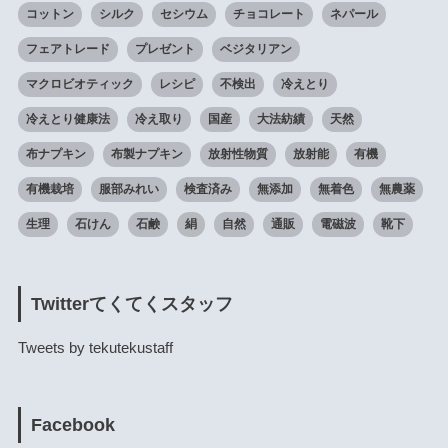
コットン
シルク
セシウム
チョコレート
ネパール
フェアトレード
プレゼント
ベジタリアン
マクロビオティック
レシピ
不検出
冷えとり
冷えとり健康法
冷え取り
国産
大法紡績
天然
布ナプキン
布製ナプキン
放射性物質
放射能
有機
有機栽培
服部みれい
検査済み
無添加
無着色
無農薬
生理
石けん
石鹸
絹
自然
通販
電磁波
靴下
Twitterてくてくスタッフ
Tweets by tekutekustaff
Facebook