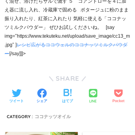
く混ぜ、溶けたらザルで漉す ５ コアントローを４に加
え器に流し入れ、冷蔵庫で固める ポタージュに粉のまま
振り入れたり、紅茶に入れたり 気軽に使える「ココナッ
ツミルクパウダー」 ぜひお試しくださいね。 [say
img="https://www.tekuteku.net/upload/save_image/cc13_m
.jpg" ]
レシピ広がるココウェルのココナッツミルクパウダ
ー
[/say]]]>
SHARE
LINE
ツイート
シェア
はてブ
Pocket
CATEGORY :
ココナッツオイル