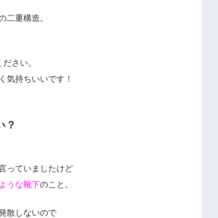
の二重構造。
ください。
く気持ちいいです！
い？
言っていましたけど
ような靴下
のこと。
発散しないので