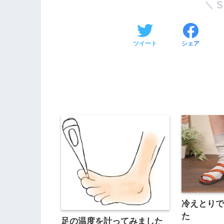
ツイート
シェア
冷えとり
た
足の温度を計ってみました