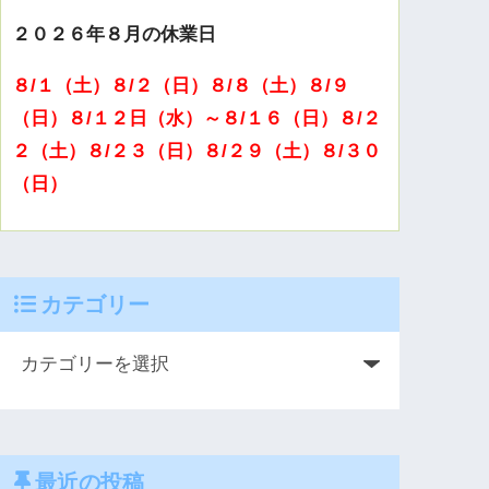
２０２６年８月の休業日
８/１（土）８/２（日）８/８（土）８/９
（日）８/１２日（水）～８/１６（日）８/２
２（土）８/２３（日）８/２９（土）８/３０
（日）
カテゴリー
最近の投稿