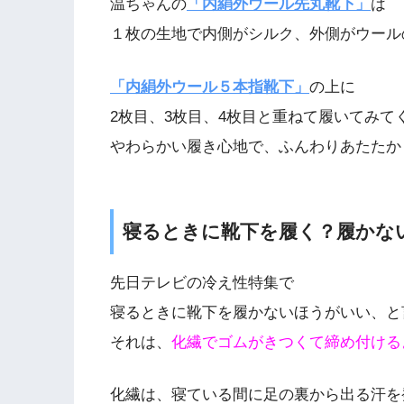
温ちゃんの
「内絹外ウール先丸靴下」
は
１枚の生地で内側がシルク、外側がウール
「内絹外ウール５本指靴下」
の上に
2枚目、3枚目、4枚目と重ねて履いてみて
やわらかい履き心地で、ふんわりあたたか
寝るときに靴下を履く？履かな
先日テレビの冷え性特集で
寝るときに靴下を履かないほうがいい、と
それは、
化繊でゴムがきつくて締め付ける
化繊は、寝ている間に足の裏から出る汗を