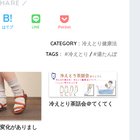
SHARE
LINE
はてブ
Pocket
CATEGORY :
冷えとり健康法
TAGS :
冷えとり
湯たんぽ
冷えとり茶話会＠てくてく
で変化がありまし